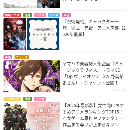
劇場アニメ
話題
アニメ
マンガ
声優
『呪術廻戦』キャラクター一
覧 術式・等級・アニメ声優【2
026年最新】
声優
ニュース
ヤマハの楽器擬人化企画『ミュ
ージックラヴィス』ドラマCD
「Op.ヴァイオリン（CV.野島裕
史さん）」ジャケット公開！
2コメント
ランキング
話題
アニメ
【2025年最新版】女性向けおす
すめアニメランキングTOP15！
乙女ゲーム原作やファンタジー
作品まで尊いが止まらない♡