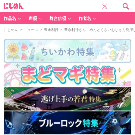
に
じ
め
ん
作品名
声優
舞台俳優
作者名
にじめん
>
ニュース
>
豊永利行
> 豊永利行さん「めんどくさいおじさん発揮