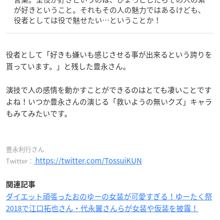
が好きということ。それもその人の魅力ではあるけども、
役者としては役で魅せたい…ということか！
役者として「好きも嫌いも感じさせる事が出来るという誇りを
貰っています。」と残した豊永さん。
演技で人の感情を動かすことができるのはとても凄いことです
よね！いつか豊永さんの演じる「救いようの無いクズ」キャラ
もみてみたいです。
豊永利行さん
https://twitter.com/TossuiKUN
Twitter：
関連記事
ダイエット頑張ったおのゆーの女装が可愛すぎる！ゆーたく祭
2018で江口拓也さん・代永翼さんらが女装や仮装を披露！