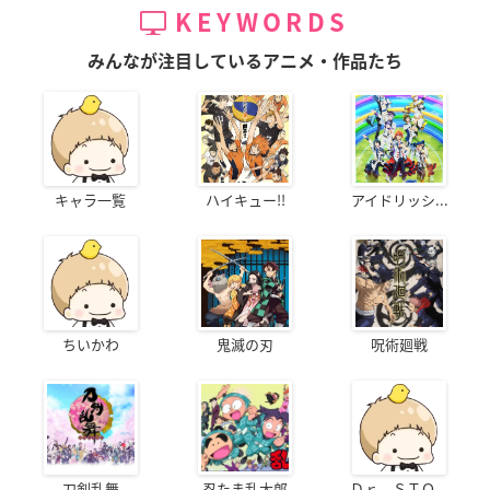
KEYWORDS
みんなが注目しているアニメ・作品たち
キャラ一覧
ハイキュー!!
アイドリッシ...
ちいかわ
鬼滅の刃
呪術廻戦
刀剣乱舞
忍たま乱太郎
Ｄｒ．ＳＴＯ...