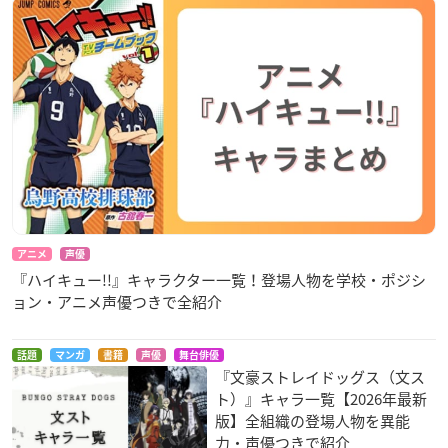
アニメ
声優
『ハイキュー!!』キャラクター一覧！登場人物を学校・ポジシ
ョン・アニメ声優つきで全紹介
話題
マンガ
書籍
声優
舞台俳優
『文豪ストレイドッグス（文ス
ト）』キャラ一覧【2026年最新
版】全組織の登場人物を異能
力・声優つきで紹介