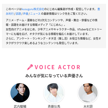
このページは
kusuguru株式会社
のにじめん編集部が作成・配信しています。
豊
永利行
/
話題
/
声優
/
ニュース
の最新情報はリンク先をご覧ください。
アニメ・ゲーム・漫画などの2次元コンテンツや、声優・舞台・俳優などの情
報・話題をお届けする情報メディア「にじめん」。
女性向けアニメをはじめ、少年アニメやキャラクター作品、VTuberなどストリー
マーにも幅を広げ、オタクが気になる情報を幅広くお届けしています。
さらに、アンケート・ランキング・オタ活（推し活）お役立ち情報など、女性オ
タクがワクワク楽しめるようなコンテンツも発信しています。
VOICE ACTOR
みんなが気になっている声優さん
武内駿輔
斉藤壮馬
木村昴