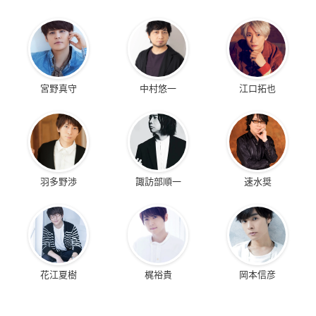
宮野真守
中村悠一
江口拓也
羽多野渉
諏訪部順一
速水奨
花江夏樹
梶裕貴
岡本信彦