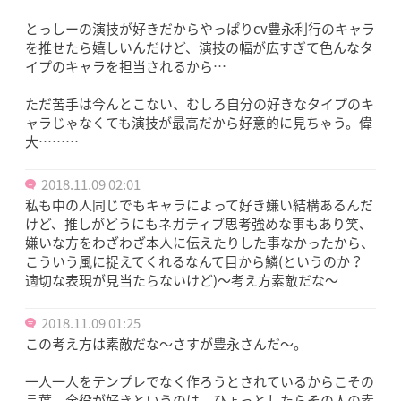
とっしーの演技が好きだからやっぱりcv豊永利行のキャラ
を推せたら嬉しいんだけど、演技の幅が広すぎて色んなタ
イプのキャラを担当されるから…
ただ苦手は今んとこない、むしろ自分の好きなタイプのキ
ャラじゃなくても演技が最高だから好意的に見ちゃう。偉
大………
2018.11.09 02:01
私も中の人同じでもキャラによって好き嫌い結構あるんだ
けど、推しがどうにもネガティブ思考強めな事もあり笑、
嫌いな方をわざわざ本人に伝えたりした事なかったから、
こういう風に捉えてくれるなんて目から鱗(というのか？
適切な表現が見当たらないけど)〜考え方素敵だな〜
2018.11.09 01:25
この考え方は素敵だな～さすが豊永さんだ～。
一人一人をテンプレでなく作ろうとされているからこその
言葉。全役が好きというのは、ひょっとしたらその人の素