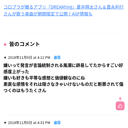
コロプラが贈るアプリ『DREAM!ing』蒼井翔太さん＆豊永利行
さんが歌う楽曲が期間限定で公開！AGF情報も
皆のコメント
2018年11月9日 at 4:12 PM
返信
嫌いって発言が言論統制される風潮に辟易してたからすごい好
感度上がった
嫌いも好きも平等な感想と価値観なのにね
素直な感情をそれは隠さなきゃいけないものだと断罪されて傷
つくのはもうたくさん
0
2018年11月9日 at 4:33 PM
返信