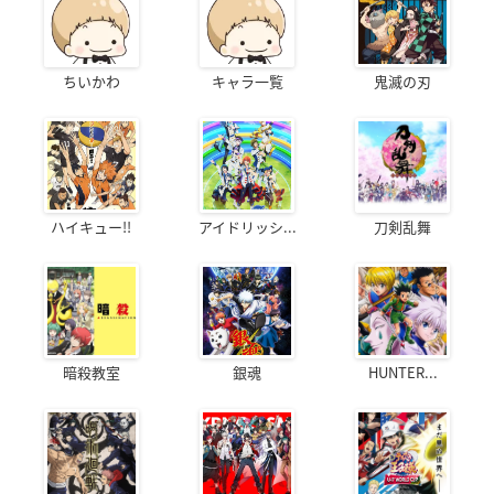
ちいかわ
キャラ一覧
鬼滅の刃
ハイキュー!!
アイドリッシ...
刀剣乱舞
暗殺教室
銀魂
HUNTER...