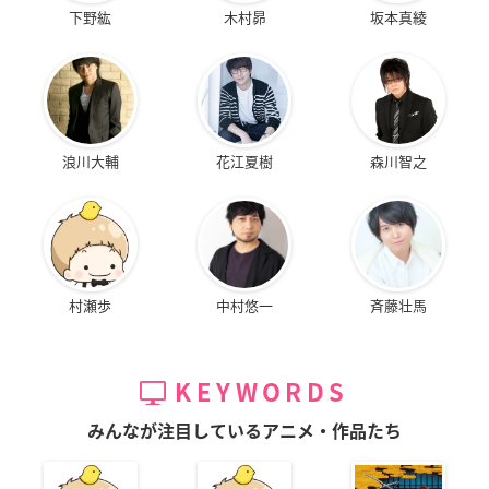
下野紘
木村昴
坂本真綾
浪川大輔
花江夏樹
森川智之
村瀬歩
中村悠一
斉藤壮馬
KEYWORDS
みんなが注目しているアニメ・作品たち