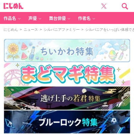
に
じ
め
ん
作品名
声優
舞台俳優
作者名
にじめん
>
ニュース
>
シルバニアファミリー
> シルバニアをいっぱい体感で