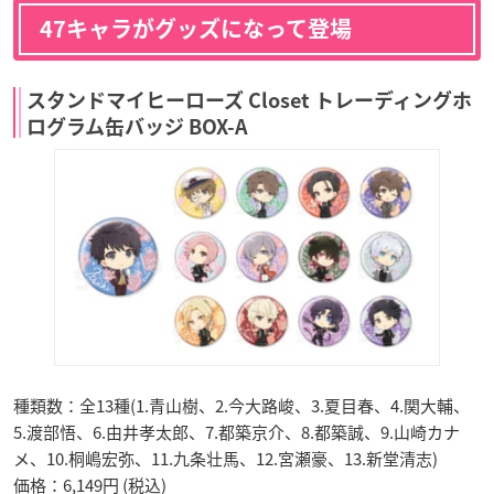
47キャラがグッズになって登場
スタンドマイヒーローズ Closet トレーディングホ
ログラム缶バッジ BOX-A
種類数：全13種(1.青山樹、2.今大路峻、3.夏目春、4.関大輔、
5.渡部悟、6.由井孝太郎、7.都築京介、8.都築誠、9.山崎カナ
メ、10.桐嶋宏弥、11.九条壮馬、12.宮瀬豪、13.新堂清志)
価格：6,149円 (税込)