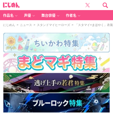
に
じ
め
ん
作品名
声優
舞台俳優
作者名
にじめん
>
ニュース
>
スタンドマイヒーローズ
> 「スタマイ×まほやく」衣