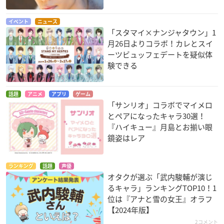
イベント
ニュース
「スタマイ×ナンジャタウン」1
月26日よりコラボ！カレとスイ
ーツビュッフェデートを疑似体
験できる
話題
アニメ
アプリ
ゲーム
「サンリオ」コラボでマイメロ
とペアになったキャラ30選！
『ハイキュー』月島とお揃い眼
鏡姿はレア
ランキング
話題
声優
オタクが選ぶ「武内駿輔が演じ
るキャラ」ランキングTOP10！1
位は『アナと雪の女王』オラフ
【2024年版】
2コメント