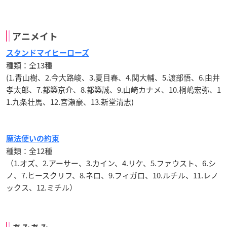
アニメイト
スタンドマイヒーローズ
種類：全13種
(1.青山樹、2.今大路峻、3.夏目春、4.関大輔、5.渡部悟、6.由井
孝太郎、7.都築京介、8.都築誠、9.山崎カナメ、10.桐嶋宏弥、1
1.九条壮馬、12.宮瀬豪、13.新堂清志)
魔法使いの約束
種類：全12種
（1.オズ、2.アーサー、3.カイン、4.リケ、5.ファウスト、6.シ
ノ、7.ヒースクリフ、8.ネロ、9.フィガロ、10.ルチル、11.レノ
ックス、12.ミチル）