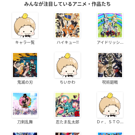
みんなが注目しているアニメ・作品たち
キャラ一覧
ハイキュー!!
アイドリッシ...
鬼滅の刃
ちいかわ
呪術廻戦
刀剣乱舞
忍たま乱太郎
Ｄｒ．ＳＴＯ...