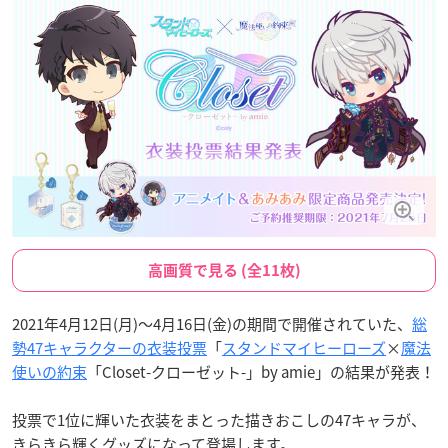
高画質で見る (全11枚)
2021年4月12日(月)～4月16日(金)の期間で開催されていた、
総
勢47キャラクターの衣装投票
「
スタンドマイヒーローズ
×
魔法
使いの約束
「Closet-クローゼット-」by amie」の結果が発表！
投票で1位に輝いた衣装をまとった描きおこしの47キャラが、
きらきら輝くグッズになって登場します。