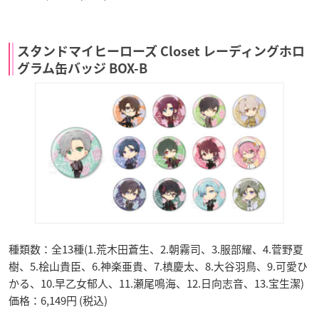
スタンドマイヒーローズ Closet レーディングホロ
グラム缶バッジ BOX-B
種類数：全13種(1.荒木田蒼生、2.朝霧司、3.服部耀、4.菅野夏
樹、5.桧山貴臣、6.神楽亜貴、7.槙慶太、8.大谷羽鳥、9.可愛ひ
かる、10.早乙女郁人、11.瀬尾鳴海、12.日向志音、13.宝生潔)
価格：6,149円 (税込)