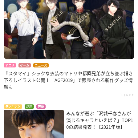
アニメ
ゲーム
ニュース
『スタマイ』シックな衣装のマトリや都築兄弟が立ち並ぶ描き
下ろしイラスト公開！「AGF2019」で販売される新作グッズ情
報も
1コメント
ランキング
話題
声優
みんなが選ぶ「沢城千春さんが
演じるキャラといえば？」TOP1
0の結果発表！【2021年版】