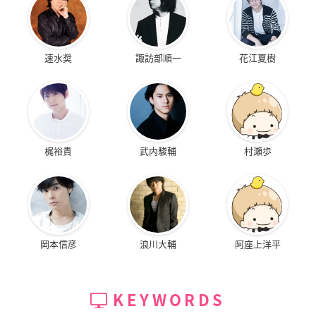
速水奨
諏訪部順一
花江夏樹
梶裕貴
武内駿輔
村瀬歩
岡本信彦
浪川大輔
阿座上洋平
KEYWORDS