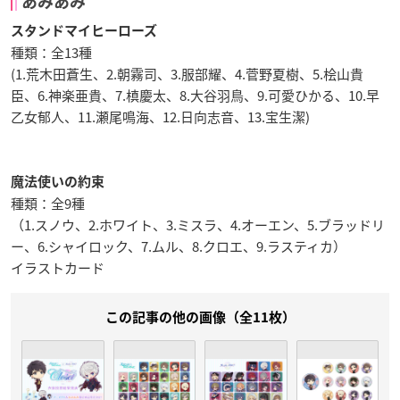
あみあみ
スタンドマイヒーローズ
種類：全13種
(1.荒木田蒼生、2.朝霧司、3.服部耀、4.菅野夏樹、5.桧山貴
臣、6.神楽亜貴、7.槙慶太、8.大谷羽鳥、9.可愛ひかる、10.早
乙女郁人、11.瀬尾鳴海、12.日向志音、13.宝生潔)
魔法使いの約束
種類：全9種
（1.スノウ、2.ホワイト、3.ミスラ、4.オーエン、5.ブラッドリ
ー、6.シャイロック、7.ムル、8.クロエ、9.ラスティカ）
イラストカード
この記事の他の画像（全11枚）