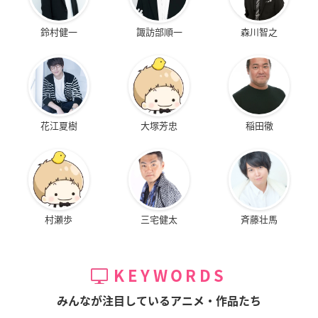
鈴村健一
諏訪部順一
森川智之
花江夏樹
大塚芳忠
稲田徹
村瀬歩
三宅健太
斉藤壮馬
KEYWORDS
みんなが注目しているアニメ・作品たち