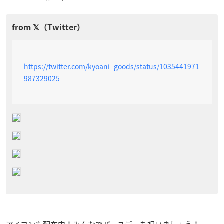
https://twitter.com/kyoani_goods/status/1035441971
987329025