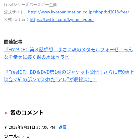
Free!シリーズバースデー企画
公式サイト：
http://www.kyotoanimation.co.jp/shop/bd2018/free/
公式Twitter：
https://twitter.com/kyoani_goods
関連記事
『Free!DF』第８話感想 まさに魂のメタモルフォーゼ！みん
なを幸せに導く遙の水泳セラピー
『Free!DF』BD＆DVD第1巻のジャケット公開！さらに第0話上
映会＜絆の部＞で流れた”アレ”が収録決定！
皆のコメント
2018年8月31日 at 7:06 PM
返信
うーん。。。