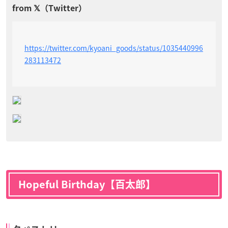
https://twitter.com/kyoani_goods/status/1035440996
283113472
Hopeful Birthday【百太郎】