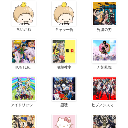
ちいかわ
キャラ一覧
鬼滅の刃
HUNTER...
暗殺教室
刀剣乱舞
アイドリッシ...
銀魂
ヒプノシスマ...