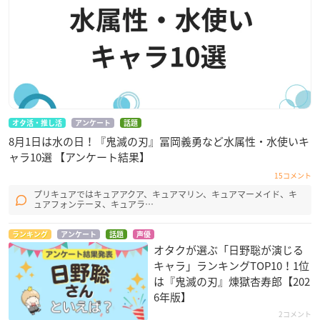
オタ活・推し活
アンケート
話題
8月1日は水の日！『鬼滅の刃』冨岡義勇など水属性・水使いキ
ャラ10選 【アンケート結果】
15コメント
プリキュアではキュアアクア、キュアマリン、キュアマーメイド、キ
ュアフォンテーヌ、キュアラ…
ランキング
アンケート
話題
声優
オタクが選ぶ「日野聡が演じる
キャラ」ランキングTOP10！1位
は『鬼滅の刃』煉󠄁獄杏寿郎【202
6年版】
2コメント