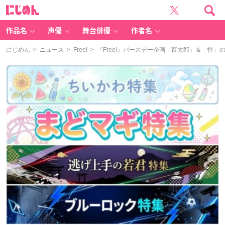
に
じ
め
ん
作品名
声優
舞台俳優
作者名
にじめん
>
ニュース
>
Free!
> 『Free!』バースデー企画「百太郎」＆「怜