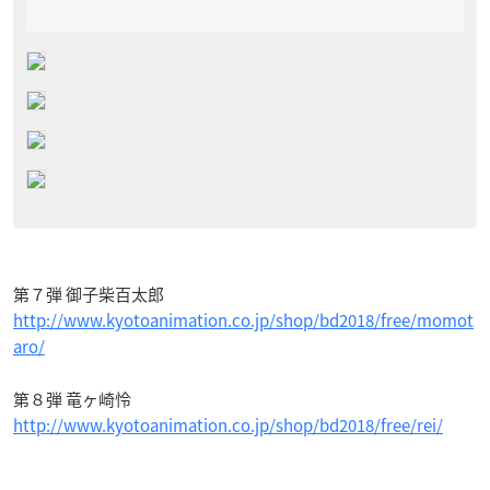
第７弾 御子柴百太郎
http://www.kyotoanimation.co.jp/shop/bd2018/free/momot
aro/
第８弾 竜ヶ崎怜
http://www.kyotoanimation.co.jp/shop/bd2018/free/rei/