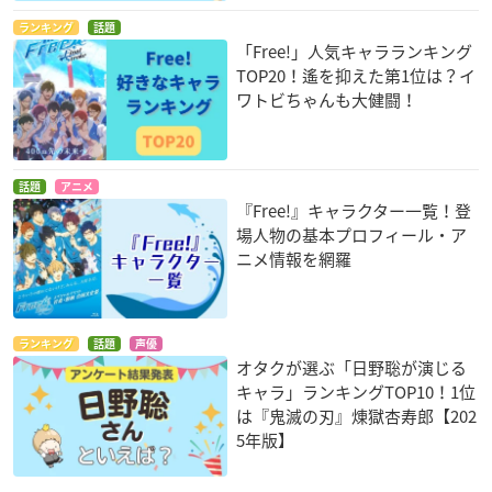
ランキング
話題
「Free!」人気キャラランキング
TOP20！遙を抑えた第1位は？イ
ワトビちゃんも大健闘！
話題
アニメ
『Free!』キャラクター一覧！登
場人物の基本プロフィール・ア
ニメ情報を網羅
ランキング
話題
声優
オタクが選ぶ「日野聡が演じる
キャラ」ランキングTOP10！1位
は『鬼滅の刃』煉󠄁獄杏寿郎【202
5年版】