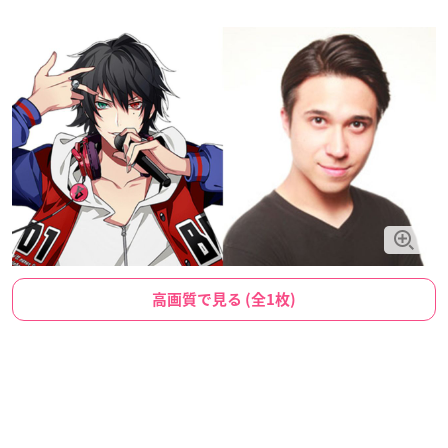
高画質で見る (全1枚)