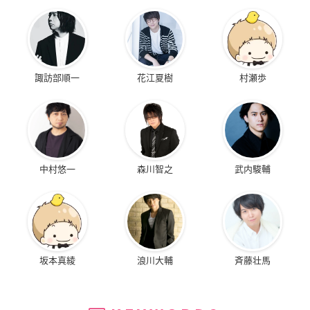
諏訪部順一
花江夏樹
村瀬歩
中村悠一
森川智之
武内駿輔
坂本真綾
浪川大輔
斉藤壮馬