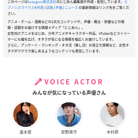
このページは
kusuguru株式会社
のにじめん編集部が作成・配信しています。
ヒ
プノシスマイク
/
木村昴
/
話題
/
声優
/
ニュース
の最新情報はリンク先をご覧くだ
さい。
アニメ・ゲーム・漫画などの2次元コンテンツや、声優・舞台・俳優などの情
報・話題をお届けする情報メディア「にじめん」。
女性向けアニメをはじめ、少年アニメやキャラクター作品、VTuberなどストリー
マーにも幅を広げ、オタクが気になる情報を幅広くお届けしています。
さらに、アンケート・ランキング・オタ活（推し活）お役立ち情報など、女性オ
タクがワクワク楽しめるようなコンテンツも発信しています。
VOICE ACTOR
みんなが気になっている声優さん
速水奨
宮野真守
木村昴