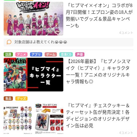
「ヒプマイ×イオン」コラボが8
月7日開催！エプロン姿の18人が
勢揃いでグッズ＆景品キャンペ
ーンも
4コメント
対象店舗はよ教えてくれ😭😭😭
話題
アニメ
アプリ
ゲーム
音楽CD
声優
【2026年最新】『ヒプノシスマ
イク（ヒプマイ）』キャラクタ
ー一覧！アニメのオリジナルキ
ャラ情報も◎
食品
グッズ
『ヒプマイ』チェスクッキー＆
ティーセット缶が発売決定！各
ディビジョンのオリジナルデザ
イン缶は必見
4コメント