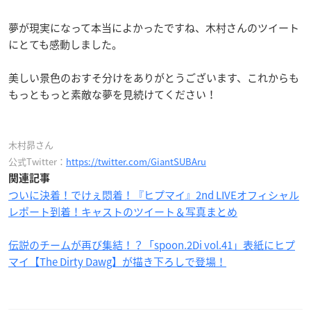
夢が現実になって本当によかったですね、木村さんのツイート
にとても感動しました。
美しい景色のおすそ分けをありがとうございます、これからも
もっともっと素敵な夢を見続けてください！
木村昴さん
公式Twitter：
https://twitter.com/GiantSUBAru
関連記事
ついに決着！でけぇ悶着！『ヒプマイ』2nd LIVEオフィシャル
レポート到着！キャストのツイート＆写真まとめ
伝説のチームが再び集結！？「spoon.2Di vol.41」表紙にヒプ
マイ【The Dirty Dawg】が描き下ろしで登場！