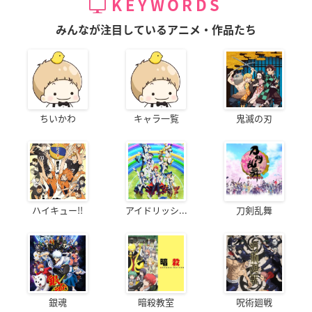
KEYWORDS
みんなが注目しているアニメ・作品たち
ちいかわ
キャラ一覧
鬼滅の刃
ハイキュー!!
アイドリッシ...
刀剣乱舞
銀魂
暗殺教室
呪術廻戦