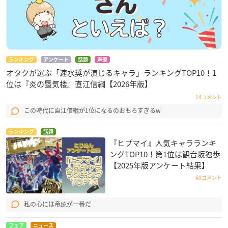
ランキング
アンケート
話題
声優
オタクが選ぶ「速水奨が演じるキャラ」ランキングTOP10！1
位は『炎の蜃気楼』直江信綱【2026年版】
14コメント
この時代に直江信綱が1位になるのおもろすぎるw
ランキング
話題
『ヒプマイ』人気キャラランキ
ングTOP10！第1位は観音坂独歩
【2025年版アンケート結果】
60コメント
私の心には帝统が一番だ
フェア
ニュース