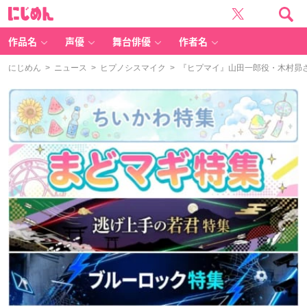
に
じ
め
ん
作品名
声優
舞台俳優
作者名
にじめん
>
ニュース
>
ヒプノシスマイク
> 『ヒプマイ』山田一郎役・木村昴