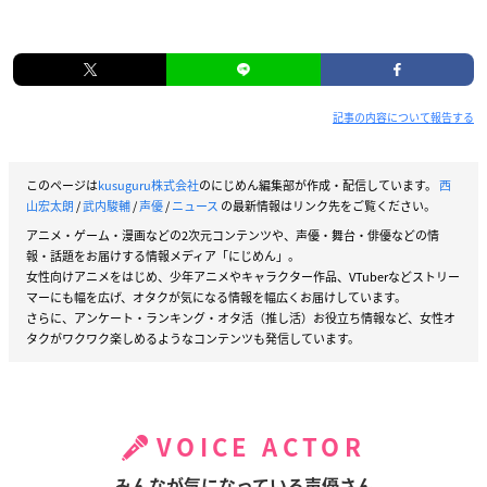
記事の内容について報告する
このページは
kusuguru株式会社
のにじめん編集部が作成・配信しています。
西
山宏太朗
/
武内駿輔
/
声優
/
ニュース
の最新情報はリンク先をご覧ください。
アニメ・ゲーム・漫画などの2次元コンテンツや、声優・舞台・俳優などの情
報・話題をお届けする情報メディア「にじめん」。
女性向けアニメをはじめ、少年アニメやキャラクター作品、VTuberなどストリー
マーにも幅を広げ、オタクが気になる情報を幅広くお届けしています。
さらに、アンケート・ランキング・オタ活（推し活）お役立ち情報など、女性オ
タクがワクワク楽しめるようなコンテンツも発信しています。
VOICE ACTOR
みんなが気になっている声優さん