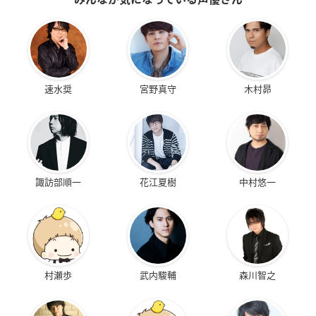
速水奨
宮野真守
木村昴
諏訪部順一
花江夏樹
中村悠一
村瀬歩
武内駿輔
森川智之