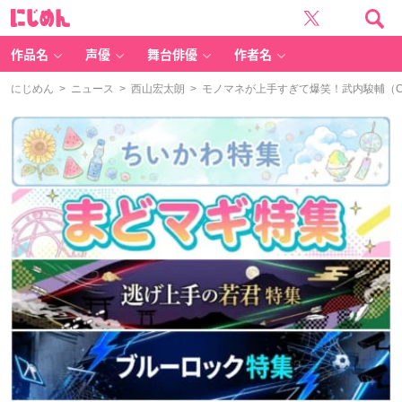
に
じ
め
ん
作品名
声優
舞台俳優
作者名
にじめん
>
ニュース
>
西山宏太朗
> モノマネが上手すぎて爆笑！武内駿輔（C