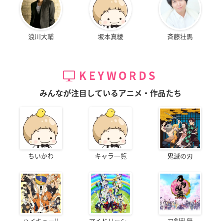
浪川大輔
坂本真綾
斉藤壮馬
KEYWORDS
みんなが注目しているアニメ・作品たち
ちいかわ
キャラ一覧
鬼滅の刃
ハイキュー!!
アイドリッシ...
刀剣乱舞