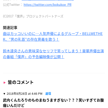
公式Twitter：
https://twitter.com/bokukoe_PR
(C)2017「僕声」プロジェクトパートナーズ
関連記事
曲はカッコいいのに…人気声優によるグループ・BELLWETHE
R、”男の乳首”の存在意義を歌う！
鈴木達央さんの意味深なセリフで笑ってしまう！豪華声優出演
の番組「僕声」の予告編映像が公開！
皆のコメント
2018年8月28日 at 4:46 PM
返信
武内くんたろりのものまねうますぎない？？？笑いすぎてお腹
痛いんだけど