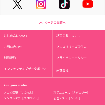
ページの先頭へ
にじめんについて
記事掲載について
お問い合わせ
プレスリリース送付先
利用規約
プライバシーポリシー
インフォマティブデータポリシ
運営会社
ー
kusuguru
media
アニメ情報［にじめん］
科学ニュース［ナゾロジー］
メンタルケア［ココロジー］
心理テスト［シンリ］