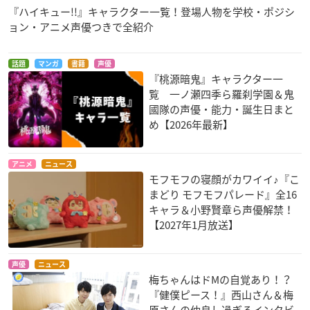
『ハイキュー!!』キャラクター一覧！登場人物を学校・ポジシ
ョン・アニメ声優つきで全紹介
話題
マンガ
書籍
声優
『桃源暗鬼』キャラクター一
覧 一ノ瀬四季ら羅刹学園＆鬼
國隊の声優・能力・誕生日まと
め【2026年最新】
アニメ
ニュース
モフモフの寝顔がカワイイ♪『こ
まどり モフモフパレード』全16
キャラ＆小野賢章ら声優解禁！
【2027年1月放送】
声優
ニュース
梅ちゃんはドMの自覚あり！？
『健僕ピース！』西山さん＆梅
原さんの仲良し過ぎるインタビ