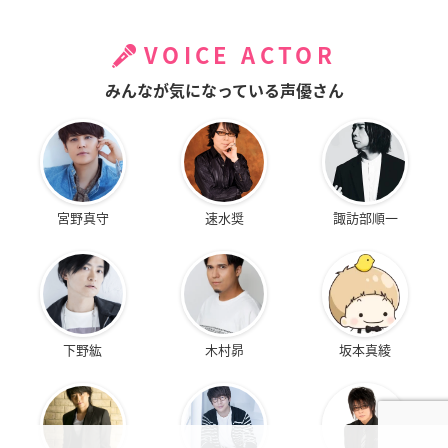
VOICE ACTOR
みんなが気になっている声優さん
宮野真守
速水奨
諏訪部順一
下野紘
木村昴
坂本真綾