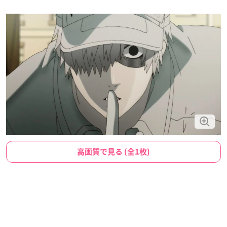
高画質で見る (全1枚)