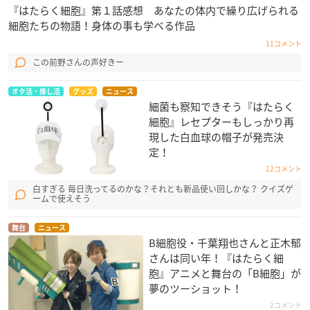
『はたらく細胞』第１話感想 あなたの体内で繰り広げられる
細胞たちの物語！身体の事も学べる作品
11コメント
この前野さんの声好きー
オタ活・推し活
グッズ
ニュース
細菌も察知できそう『はたらく
細胞』レセプターもしっかり再
現した白血球の帽子が発売決
定！
12コメント
白すぎる 毎日洗ってるのかな？それとも新品使い回しかな？ クイズゲ
ームで使えそう
舞台
ニュース
B細胞役・千葉翔也さんと正木郁
さんは同い年！『はたらく細
胞』アニメと舞台の「B細胞」が
夢のツーショット！
2コメント