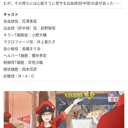
むが、その傍らには心配そうに見守る白血球(好中球)の姿があった……
キャスト
赤血球役：花澤香菜
白血球（好中球）役：前野智昭
キラーT細胞役：小野大輔
マクロファージ役：井上喜久子
血小板役：長縄まりあ
ヘルパーT細胞：櫻井孝宏
制御性T細胞：早見沙織
樹状細胞：岡本信彦
好酸球：M・A・O