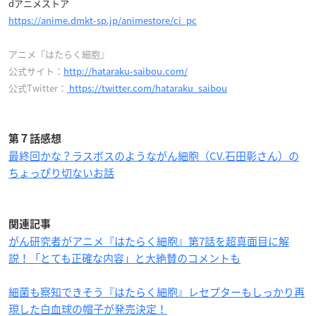
dアニメストア
https://anime.dmkt-sp.jp/animestore/ci_pc
アニメ『はたらく細胞』
公式サイト：
http://hataraku-saibou.com/
公式Twitter：
https://twitter.com/hataraku_saibou
第７話感想
最終回かな？ラスボスのようながん細胞（CV.石田彰さん）の
ちょっぴり切ないお話
関連記事
がん研究者がアニメ『はたらく細胞』第7話を超真面目に解
説！「とても正確な内容」と大絶賛のコメントも
細菌も察知できそう『はたらく細胞』レセプターもしっかり再
現した白血球の帽子が発売決定！