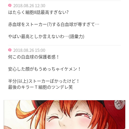
2018.08.26 12:30
はたらく細胞8話最高すぎない?
赤血球をストーカー(?)する白血球が尊すぎて…
やばい最高としか言えないわ…(語彙力)
2018.08.26 15:00
何この白血球の保護者感！
安心した顔がもうめっちゃイケメン！
半分(以上)ストーカーぽかったけど！
最後のキラー T 細胞のツンデレ笑