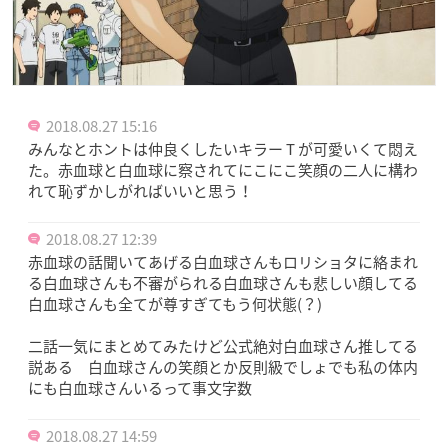
2018.08.27 15:16
みんなとホントは仲良くしたいキラー T が可愛いくて悶え
た。赤血球と白血球に察されてにこにこ笑顔の二人に構わ
れて恥ずかしがればいいと思う！
2018.08.27 12:39
赤血球の話聞いてあげる白血球さんもロリショタに絡まれ
る白血球さんも不審がられる白血球さんも悲しい顔してる
白血球さんも全てが尊すぎてもう何状態(？)
二話一気にまとめてみたけど公式絶対白血球さん推してる
説ある 白血球さんの笑顔とか反則級でしょでも私の体内
にも白血球さんいるって事文字数
2018.08.27 14:59