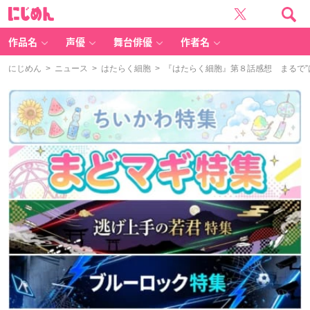
に
じ
め
ん
作品名
声優
舞台俳優
作者名
にじめん
>
ニュース
>
はたらく細胞
> 『はたらく細胞』第８話感想 まるで