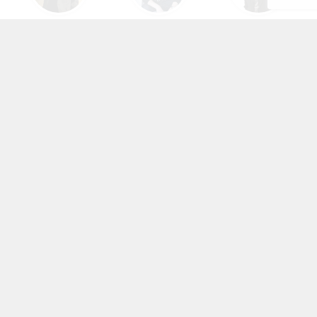
浪川大輔
花江夏樹
森川智之
村瀬歩
中村悠一
斉藤壮馬
KEYWORDS
みんなが注目しているアニメ・作品たち
ちいかわ
キャラ一覧
鬼滅の刃