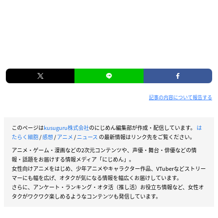
記事の内容について報告する
このページは
kusuguru株式会社
のにじめん編集部が作成・配信しています。
は
たらく細胞
/
感想
/
アニメ
/
ニュース
の最新情報はリンク先をご覧ください。
アニメ・ゲーム・漫画などの2次元コンテンツや、声優・舞台・俳優などの情
報・話題をお届けする情報メディア「にじめん」。
女性向けアニメをはじめ、少年アニメやキャラクター作品、VTuberなどストリー
マーにも幅を広げ、オタクが気になる情報を幅広くお届けしています。
さらに、アンケート・ランキング・オタ活（推し活）お役立ち情報など、女性オ
タクがワクワク楽しめるようなコンテンツも発信しています。