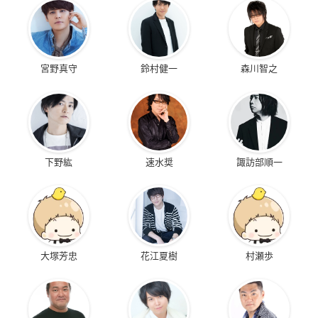
宮野真守
鈴村健一
森川智之
下野紘
速水奨
諏訪部順一
大塚芳忠
花江夏樹
村瀬歩