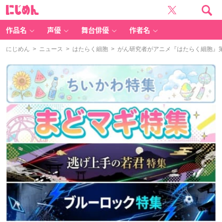
に
じ
め
ん
作品名
声優
舞台俳優
作者名
にじめん
>
ニュース
>
はたらく細胞
> がん研究者がアニメ『はたらく細胞』