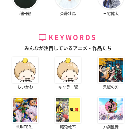
稲田徹
斉藤壮馬
三宅健太
KEYWORDS
みんなが注目しているアニメ・作品たち
ちいかわ
キャラ一覧
鬼滅の刃
HUNTER...
暗殺教室
刀剣乱舞