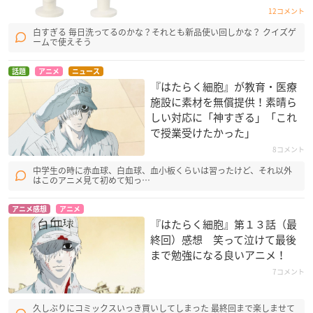
12コメント
白すぎる 毎日洗ってるのかな？それとも新品使い回しかな？ クイズゲ
ームで使えそう
話題
アニメ
ニュース
『はたらく細胞』が教育・医療
施設に素材を無償提供！素晴ら
しい対応に「神すぎる」「これ
で授業受けたかった」
8コメント
中学生の時に赤血球、白血球、血小板くらいは習ったけど、それ以外
はこのアニメ見て初めて知っ…
アニメ感想
アニメ
『はたらく細胞』第１３話（最
終回）感想 笑って泣けて最後
まで勉強になる良いアニメ！
7コメント
久しぶりにコミックスいっき買いしてしまった 最終回まで楽しませて