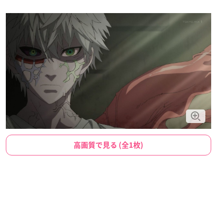
高画質で見る (全1枚)