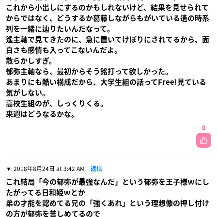
これから小出しにするのかもしれないけど、結果を見せられて
からではなく、どうするか葛藤しながらもがいている遙の時系
列を一緒に辿りたいんだなって。
遙主軸で見てきたのに、急に置いてけぼりにされてるから、面
白さも感情も入ってこないんだよ。
散らかしすぎ。
郁弥主軸なら、最初からそう銘打って欲しかった。
あまりにも酷い構成だから、大学生組の話ってFree!見ている
気がしない。
高校生組のが、しっくりくる。
来週はどうなるかな。
0
2018年8月24日 at 3:42 AM
返信
これ結局「今の郁弥が最強なんだ」という郁弥を王子様ｗにし
たがってる日和姫ｗとか
弟の才能を認めてる兄の「強くあれ」という理想像の押し付け
の方が郁弥を苦しめてるので