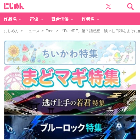
に
じ
め
ん
作品名
声優
舞台俳優
作者名
にじめん
>
ニュース
>
Free!
> 『Free!DF』第７話感想 涙ぐむ日和をよ