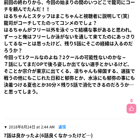
前回の終わりから、今回の始まりの間のいつどこで龍司にコー
チを頼んでたんだ！！
はるちゃんとスタッフはまこちゃんと視聴者に説明して(笑)
龍司がコーチしてたのってコンメのでしょ？
はるちゃんがフリー以外を泳ぐって結構な事があると思われ。
ずーっと俺はフリーしか泳がないを通して来てたのにあっさり
してるなーとは思ったけど、残り5話にそこの経緯は入るのだ
ろうか？
今回って1クールなのよね？2クールの可能性ないのかな～
７話にしてまだOPで後ろ姿しか出てない選手とかいるけど、
そことか宗介が東京に出てくる、凛ちゃんも帰国する、選抜で
戦うの他にもこじれた日和と郁弥とか、水泳にも郁弥の事にも
決着つける夏也とか30分×残り5話で消化できるのだろうか…
と思ってしまう。
0
2018年8月24日 at 2:44 AM
返信
7話は良かったよ(6話良くなかったけど…)