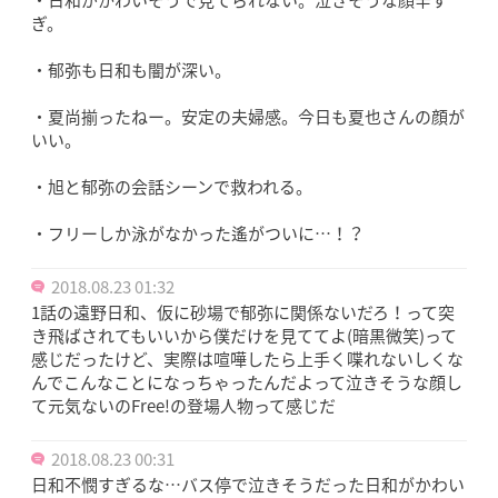
・日和がかわいそうで見てられない。泣きそうな顔辛す
ぎ。
・郁弥も日和も闇が深い。
・夏尚揃ったねー。安定の夫婦感。今日も夏也さんの顔が
いい。
・旭と郁弥の会話シーンで救われる。
・フリーしか泳がなかった遙がついに…！？
2018.08.23 01:32
1話の遠野日和、仮に砂場で郁弥に関係ないだろ！って突
き飛ばされてもいいから僕だけを見ててよ(暗黒微笑)って
感じだったけど、実際は喧嘩したら上手く喋れないしくな
んでこんなことになっちゃったんだよって泣きそうな顔し
て元気ないのFree!の登場人物って感じだ
2018.08.23 00:31
日和不憫すぎるな…バス停で泣きそうだった日和がかわい