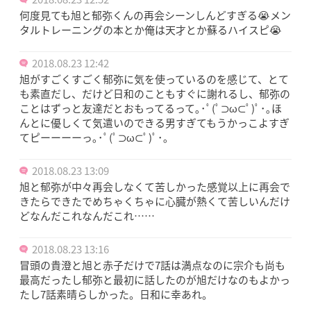
何度見ても旭と郁弥くんの再会シーンしんどすぎる😭メン
タルトレーニングの本とか俺は天才とか蘇るハイスピ😭
2018.08.23 12:42
旭がすごくすごく郁弥に気を使っているのを感じて、とて
も素直だし、だけど日和のこともすぐに謝れるし、郁弥の
ことはずっと友達だとおもってるって｡･ﾟ(ﾟ⊃ω⊂ﾟ)ﾟ･｡ほ
んとに優しくて気遣いのできる男すぎてもうかっこよすぎ
てピーーーーっ｡･ﾟ(ﾟ⊃ω⊂ﾟ)ﾟ･｡
2018.08.23 13:09
旭と郁弥が中々再会しなくて苦しかった感覚以上に再会で
きたらできたでめちゃくちゃに心臓が熱くて苦しいんだけ
どなんだこれなんだこれ……
2018.08.23 13:16
冒頭の貴澄と旭と赤子だけで7話は満点なのに宗介も尚も
最高だったし郁弥と最初に話したのが旭だけなのもよかっ
たし7話素晴らしかった。日和に幸あれ。