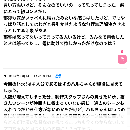
言い方悪いけど、そんなのでいいの！って思ってしまった。遙
にとって初コンメだし
郁弥も霧がいっぺんに晴れたみたいな感じはしたけど、でもや
っぱり話としてはわざと長引かせたような無理無理解決させよ
うとしてる印象がある
郁弥は怒ってないって言ってる人いるけど、みんなで再会した
ときは怒ってたし、遙に助けて欲しかっただけなのでは？
0
2018年8月24日 at 4:19 PM
返信
今回のfree!は主人公であるはずのハルちゃんが脇役に見えて
しまう。
人数が増えてしまった分、制作スタッフさんの見せたい所、描
きたいシーンが時間内に収まっていない感じ。過去のシーンも
入れつつだから仕方がないのかもだけど、ハルちゃんはいつの
まにか監督雇ってるし、なのにやり取りのシーンは殆ど無いか
らどんだけ凄い監督なのか見てるこっちも全くわからないしで
マコちゃんと同じくいつの間に！？って感じ。