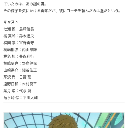
ていたのは、あの謎の男。
その様子を気にかける真琴だが、彼にコーチを頼んだのは遙だという。
キャスト
七瀬 遙：島﨑信長
橘 真琴：鈴木達央
松岡 凛：宮野真守
桐嶋郁弥：内山昂輝
椎名 旭：豊永利行
桐嶋夏也：野島健児
山崎宗介：細谷佳正
芹沢 尚：日野 聡
遠野日和：木村良平
葉月 渚：代永 翼
竜ヶ崎 怜：平川大輔