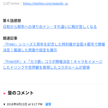
公式Twitter：
https://twitter.com/iwatobi_sc
第６話感想
日和から郁弥への滑り台ドン…すれ違いに胸が苦しくなる
関連記事
『Free!』シリーズ５周年を記念した特別展が全国４都市で開催
決定！厳選した原画や設定を展示
『Free!DF』ｘ「カラ鉄」コラボ開催決定！キャラをイメージ
したドリンクや世界観を表現したコラボルームが登場
皆のコメント
2018年8月23日 at 9:17 PM
返信