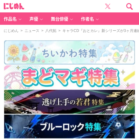
に
じ
め
ん
作品名
声優
舞台俳優
作者名
にじめん
>
ニュース
>
八代拓
> キャラCD『おとカレ』新シリーズが3ヶ月連