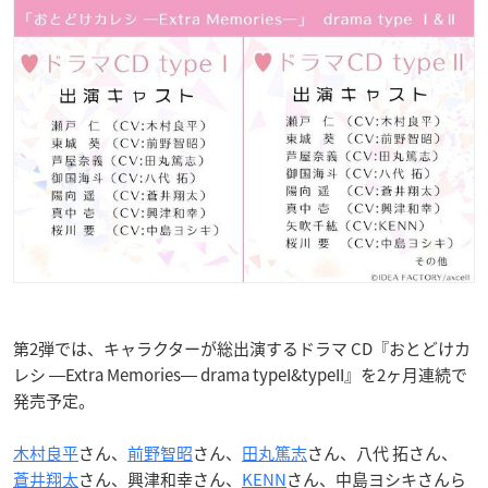
第2弾では、キャラクターが総出演するドラマ CD『おとどけカ
レシ ―Extra Memories― drama typeI&typeII』を2ヶ月連続で
発売予定。
木村良平
さん、
前野智昭
さん、
田丸篤志
さん、八代 拓さん、
蒼井翔太
さん、興津和幸さん、
KENN
さん、中島ヨシキさんら