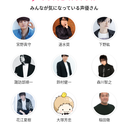
みんなが気になっている声優さん
宮野真守
速水奨
下野紘
諏訪部順一
鈴村健一
森川智之
花江夏樹
大塚芳忠
稲田徹