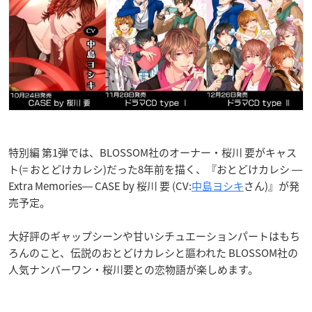
特別編 第1弾では、BLOSSOM社のオーナー・桜川 要がキャス
ト(= おとどけカレシ)だった8年前を描く、『おとどけカレシ ―
Extra Memories― CASE by 桜川 要 (CV:
中島ヨシキ
さん)』が発
売予定。
大好評のギャップシーンや甘いシチュエーションパートはもち
ろんのこと、伝説のおとどけカレシと謳われた BLOSSOM社の
人気ナンバーワン・桜川要との恋物語が楽しめます。