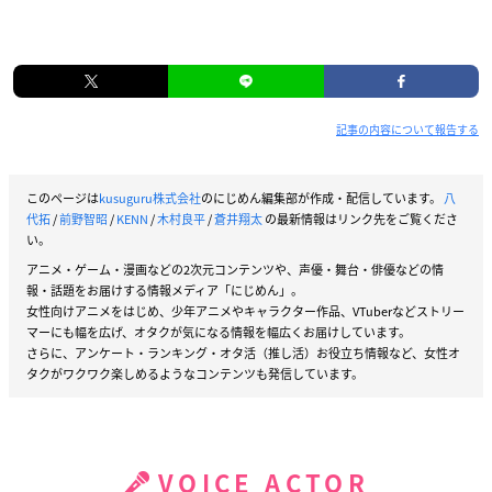
記事の内容について報告する
このページは
kusuguru株式会社
のにじめん編集部が作成・配信しています。
八
代拓
/
前野智昭
/
KENN
/
木村良平
/
蒼井翔太
の最新情報はリンク先をご覧くださ
い。
アニメ・ゲーム・漫画などの2次元コンテンツや、声優・舞台・俳優などの情
報・話題をお届けする情報メディア「にじめん」。
女性向けアニメをはじめ、少年アニメやキャラクター作品、VTuberなどストリー
マーにも幅を広げ、オタクが気になる情報を幅広くお届けしています。
さらに、アンケート・ランキング・オタ活（推し活）お役立ち情報など、女性オ
タクがワクワク楽しめるようなコンテンツも発信しています。
VOICE ACTOR