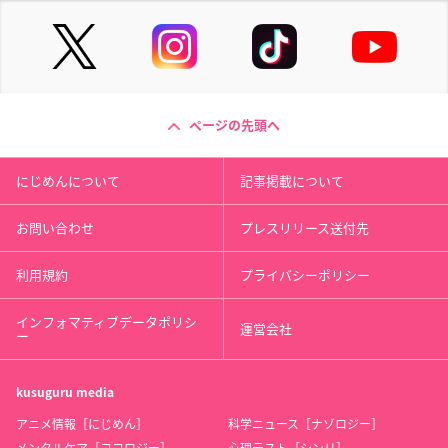
ページの先頭へ
にじめんについて
記事掲載について
お問い合わせ
プレスリリース送付先
利用規約
プライバシーポリシー
インフォマティブデータポリシ
運営会社
ー
kusuguru
media
アニメ情報［にじめん］
科学ニュース［ナゾロジー］