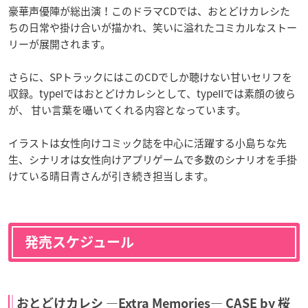
豪華声優陣が総出演！このドラマCDでは、おとどけカレシた
ちの日常や掛け合いが描かれ、笑いに溢れたコミカルなストー
リーが展開されます。
さらに、SPトラックにはこのCDでしか聴けない甘いセリフを
収録。typeIではおとどけカレシとして、typeIIでは素顔の彼ら
が、 甘い言葉を囁いてくれる内容となっています。
イラストは女性向けコミック誌を中心に活躍する小島ちな先
生、シナリオは女性向けアプリゲームで多数のシナリオを手掛
けている晴日青さんが引き続き担当します。
発売スケジュール
おとどけカレシ ―Extra Memories― CASE by 桜