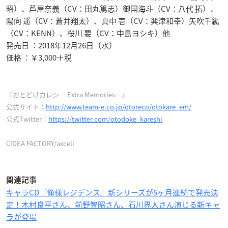
昭）、芦屋奈義（CV：田丸篤志）御国海斗（CV：八代 拓）、
陽向 遥（CV：蒼井翔太）、真中 壱（CV：興津和幸）矢吹千紘
（CV：KENN）、桜川 要（CV：中島ヨシキ）他
発売日 ：2018年12月26日（水）
価格 ：￥3,000＋税
『おとどけカレシ —Extra Memories—』
公式サイト：
http://www.team-e.co.jp/otoreco/otokare_em/
公式Twitter：
https://twitter.com/otodoke_kareshi
CIDEA FACTORY/axcell
関連記事
キャラCD『俺様レジデンス』新シリーズが5ヶ月連続で発売決
定！木村良平さん、前野智昭さん、石川界人さん演じる新キャ
ラが登場