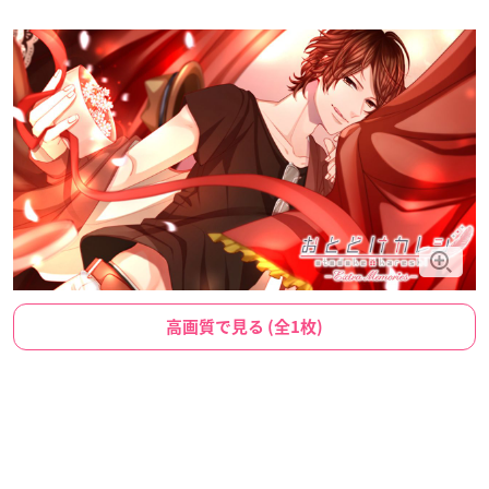
高画質で見る (全1枚)