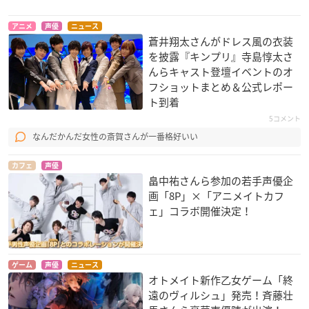
アニメ
声優
ニュース
蒼井翔太さんがドレス風の衣装
を披露『キンプリ』寺島惇太さ
んらキャスト登壇イベントのオ
フショットまとめ＆公式レポー
ト到着
5コメント
なんだかんだ女性の斎賀さんが一番格好いい
カフェ
声優
畠中祐さんら参加の若手声優企
画「8P」×「アニメイトカフ
ェ」コラボ開催決定！
ゲーム
声優
ニュース
オトメイト新作乙女ゲーム「終
遠のヴィルシュ」発売！斉藤壮