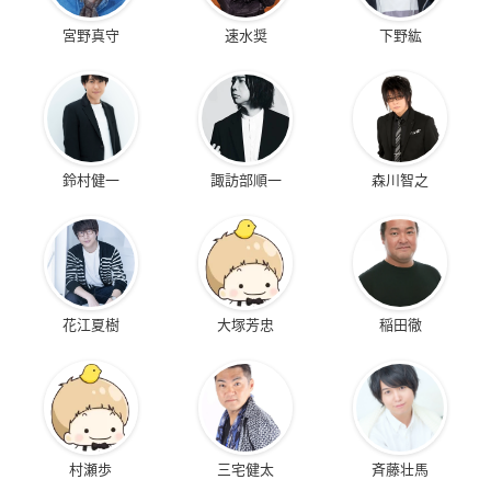
宮野真守
速水奨
下野紘
鈴村健一
諏訪部順一
森川智之
花江夏樹
大塚芳忠
稲田徹
村瀬歩
三宅健太
斉藤壮馬