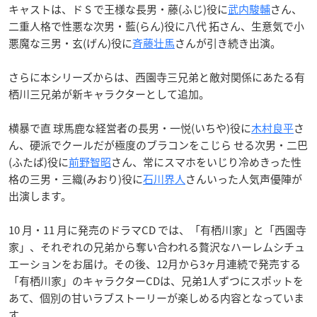
キャストは、ド S で王様な長男・藤(ふじ)役に
武内駿輔
さん、
二重人格で性悪な次男・藍(らん)役に八代 拓さん、生意気で小
悪魔な三男・玄(げん)役に
斉藤壮馬
さんが引き続き出演。
さらに本シリーズからは、西園寺三兄弟と敵対関係にあたる有
栖川三兄弟が新キャラクターとして追加。
横暴で直 球馬鹿な経営者の長男・一悦(いちや)役に
木村良平
さ
ん、硬派でクールだが極度のブラコンをこじら せる次男・二巴
(ふたば)役に
前野智昭
さん、常にスマホをいじり冷めきった性
格の三男・三織(みおり)役に
石川界人
さんいった人気声優陣が
出演します。
10 月・11 月に発売のドラマCD では、「有栖川家」と「西園寺
家」、それぞれの兄弟から奪い合われる贅沢なハーレムシチュ
エーションをお届け。その後、12月から3ヶ月連続で発売する
「有栖川家」のキャラクターCDは、兄弟1人ずつにスポットを
あて、個別の甘いラブストーリーが楽しめる内容となっていま
す