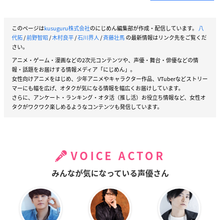
このページは
kusuguru株式会社
のにじめん編集部が作成・配信しています。
八
代拓
/
前野智昭
/
木村良平
/
石川界人
/
斉藤壮馬
の最新情報はリンク先をご覧くだ
さい。
アニメ・ゲーム・漫画などの2次元コンテンツや、声優・舞台・俳優などの情
報・話題をお届けする情報メディア「にじめん」。
女性向けアニメをはじめ、少年アニメやキャラクター作品、VTuberなどストリー
マーにも幅を広げ、オタクが気になる情報を幅広くお届けしています。
さらに、アンケート・ランキング・オタ活（推し活）お役立ち情報など、女性オ
タクがワクワク楽しめるようなコンテンツも発信しています。
VOICE ACTOR
みんなが気になっている声優さん