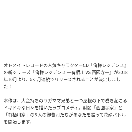
オトメイトレコードの人気キャラクターCD『俺様レジデンス』
の新シリ ーズ『俺様レジデンス ―有栖川 VS 西園寺―』が2018
年10月より、5ヶ月連続でリリースされることが決定しまし
た！
本作は、大金持ちのワガママ兄弟と一つ屋根の下で巻き起こる
ドキドキな日々を描いたラブコメディ。財閥「西園寺家」と
「有栖川家」の6 人の御曹司たちがあなたを巡って花婿バトル
を開始します。