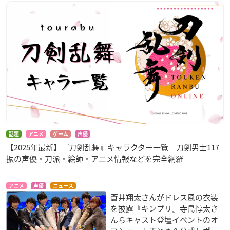
話題
アニメ
ゲーム
声優
【2025年最新】『刀剣乱舞』キャラクター一覧｜刀剣男士117
振の声優・刀派・絵師・アニメ情報などを完全網羅
アニメ
声優
ニュース
蒼井翔太さんがドレス風の衣装
を披露『キンプリ』寺島惇太さ
んらキャスト登壇イベントのオ