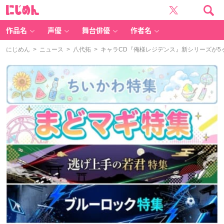
に
じ
め
ん
作品名
声優
舞台俳優
作者名
にじめん
>
ニュース
>
八代拓
> キャラCD『俺様レジデンス』新シリーズが