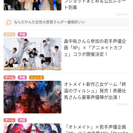
フショットまとめ＆公式レポー
ト到着
5コメント
なんだかんだ女性の斎賀さんが一番格好いい
カフェ
声優
畠中祐さんら参加の若手声優企
画「8P」×「アニメイトカフ
ェ」コラボ開催決定！
ゲーム
声優
ニュース
オトメイト新作乙女ゲーム「終
遠のヴィルシュ」発売！斉藤壮
馬さんら豪華声優陣が出演！
1コメント
ゲーム
声優
「オトメイト」×若手声優企画