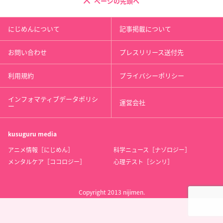
ページの先頭へ
にじめんについて
記事掲載について
お問い合わせ
プレスリリース送付先
利用規約
プライバシーポリシー
インフォマティブデータポリシ
運営会社
ー
kusuguru
media
アニメ情報［にじめん］
科学ニュース［ナゾロジー］
メンタルケア［ココロジー］
心理テスト［シンリ］
Copyright 2013 nijimen.