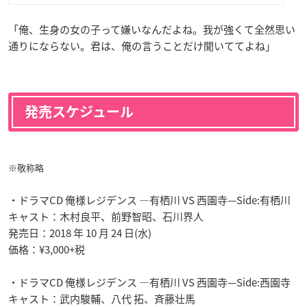
「俺、生身の女の子って嫌いなんだよね。我が強くて全然思い
通りにならない。君は、俺の言うことだけ聞いててよね」
発売スケジュール
※敬称略
・ドラマCD 俺様レジデンス —有栖川 VS 西園寺—Side:有栖川
キャスト：木村良平、前野智昭、石川界人
発売日：2018 年 10 月 24 日(水)
価格：¥3,000+税
・ドラマCD 俺様レジデンス —有栖川 VS 西園寺—Side:西園寺
キャスト：武内駿輔、八代 拓、斉藤壮馬