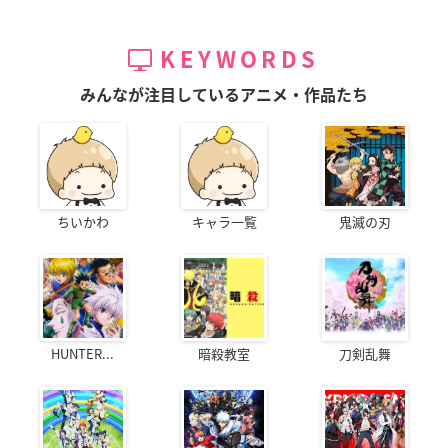
KEYWORDS
みんなが注目しているアニメ・作品たち
ちいかわ
キャラ一覧
鬼滅の刃
HUNTER...
暗殺教室
刀剣乱舞