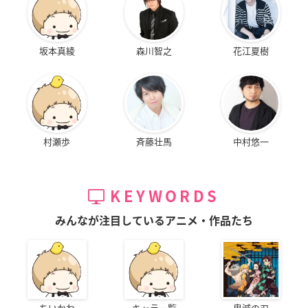
坂本真綾
森川智之
花江夏樹
村瀬歩
斉藤壮馬
中村悠一
KEYWORDS
みんなが注目しているアニメ・作品たち
ちいかわ
キャラ一覧
鬼滅の刃