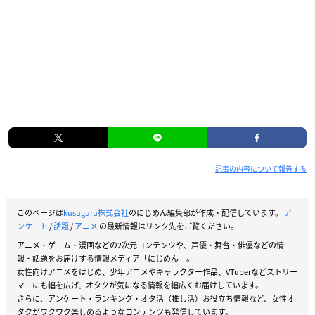
記事の内容について報告する
このページは
kusuguru株式会社
のにじめん編集部が作成・配信しています。
ア
ンケート
/
話題
/
アニメ
の最新情報はリンク先をご覧ください。
アニメ・ゲーム・漫画などの2次元コンテンツや、声優・舞台・俳優などの情
報・話題をお届けする情報メディア「にじめん」。
女性向けアニメをはじめ、少年アニメやキャラクター作品、VTuberなどストリー
マーにも幅を広げ、オタクが気になる情報を幅広くお届けしています。
さらに、アンケート・ランキング・オタ活（推し活）お役立ち情報など、女性オ
タクがワクワク楽しめるようなコンテンツも発信しています。