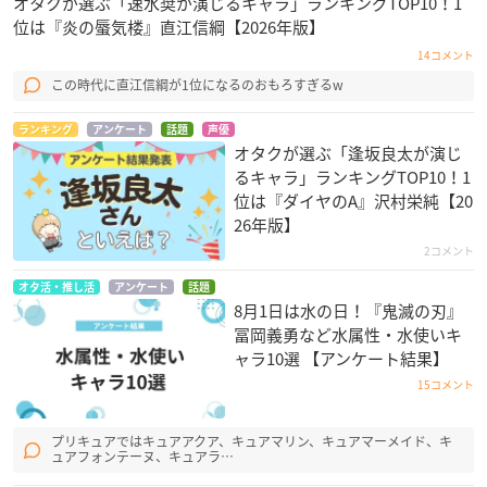
オタクが選ぶ「速水奨が演じるキャラ」ランキングTOP10！1
位は『炎の蜃気楼』直江信綱【2026年版】
14コメント
この時代に直江信綱が1位になるのおもろすぎるw
ランキング
アンケート
話題
声優
オタクが選ぶ「逢坂良太が演じ
るキャラ」ランキングTOP10！1
位は『ダイヤのA』沢村栄純【20
26年版】
2コメント
オタ活・推し活
アンケート
話題
8月1日は水の日！『鬼滅の刃』
冨岡義勇など水属性・水使いキ
ャラ10選 【アンケート結果】
15コメント
プリキュアではキュアアクア、キュアマリン、キュアマーメイド、キ
ュアフォンテーヌ、キュアラ…