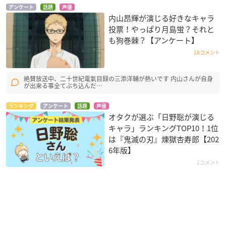
アンケート
話題
声優
内山昂輝が演じる好きなキャラ
投票！やっぱり月島蛍？それと
も狗巻棘？【アンケート】
18コメント
絶賛放送中、二十世紀電氣目録の三添洋輔が熱いです 内山さんが自身
が出来る事全てぶち込んだ…
ランキング
アンケート
話題
声優
オタクが選ぶ「日野聡が演じる
キャラ」ランキングTOP10！1位
は『鬼滅の刃』煉󠄁獄杏寿郎【202
6年版】
2コメント