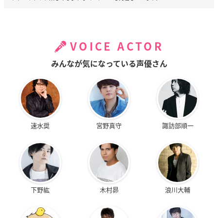
VOICE ACTOR
みんなが気になっている声優さん
速水奨
宮野真守
諏訪部順一
下野紘
木村昴
浪川大輔