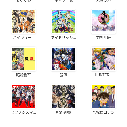
ハイキュー!!
アイドリッシ...
刀剣乱舞
暗殺教室
銀魂
HUNTER...
ヒプノシスマ...
呪術廻戦
名探偵コナン