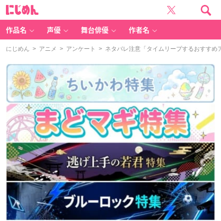
に
じ
め
ん
作品名
声優
舞台俳優
作者名
にじめん
>
アニメ
>
アンケート
> ネタバレ注意「タイムリープするおすすめ