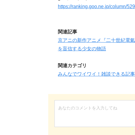
https://ranking.goo.ne.jp/column/52
関連記事
京アニの新作アニメ『二十世紀電氣
を盲信する少女の物語
関連カテゴリ
みんなでワイワイ！雑談できる記事