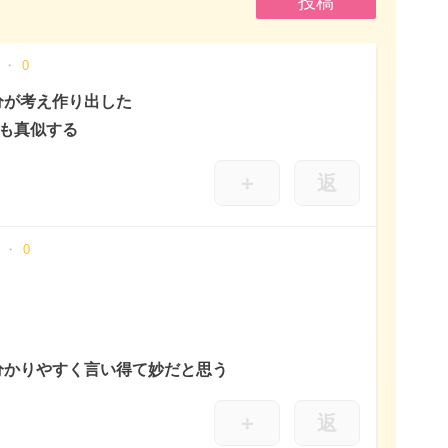
0
分が考え作り出した
分も真似する
＋
返
0
分かりやすく言い得て妙だと思う
＋
返