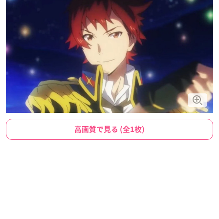
高画質で見る (全1枚)