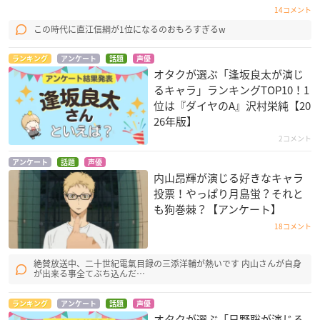
14コメント
この時代に直江信綱が1位になるのおもろすぎるw
ランキング
アンケート
話題
声優
オタクが選ぶ「逢坂良太が演じ
るキャラ」ランキングTOP10！1
位は『ダイヤのA』沢村栄純【20
26年版】
2コメント
アンケート
話題
声優
内山昂輝が演じる好きなキャラ
投票！やっぱり月島蛍？それと
も狗巻棘？【アンケート】
18コメント
絶賛放送中、二十世紀電氣目録の三添洋輔が熱いです 内山さんが自身
が出来る事全てぶち込んだ…
ランキング
アンケート
話題
声優
オタクが選ぶ「日野聡が演じる