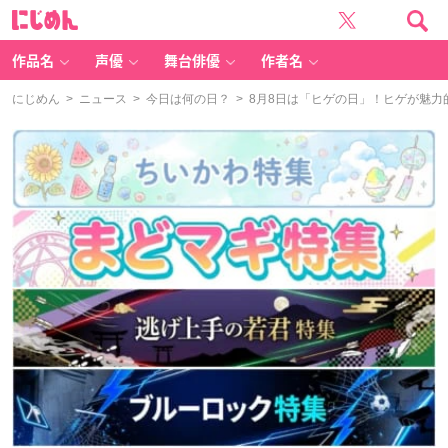
に
じ
め
ん
作品名
声優
舞台俳優
作者名
にじめん
>
ニュース
>
今日は何の日？
> 8月8日は「ヒゲの日」！ヒゲが魅