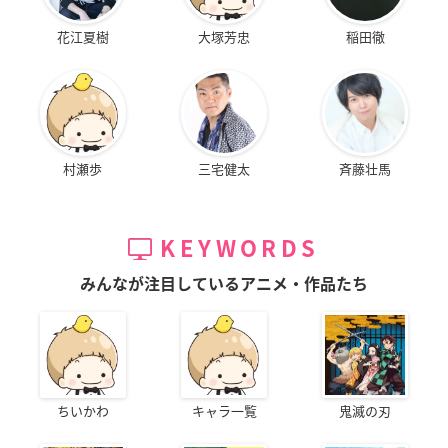
花江夏樹
大塚芳忠
稲田徹
村瀬歩
三宅健太
斉藤壮馬
KEYWORDS
みんなが注目しているアニメ・作品たち
ちいかわ
キャラ一覧
鬼滅の刃