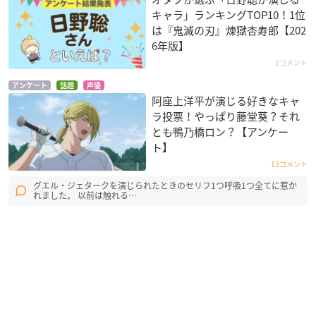
キャラ」ランキングTOP10！1位
は『鬼滅の刃』煉󠄁獄杏寿郎【202
6年版】
2コメント
アンケート
話題
声優
阿座上洋平が演じる好きなキャ
ラ投票！やっぱり藤堂葵？それ
とも鴨乃橋ロン？【アンケー
ト】
13コメント
グエル・ジェタークを演じられたときのセリフ1つ呼吸1つ全てに惹か
れました。 以前は触れる…