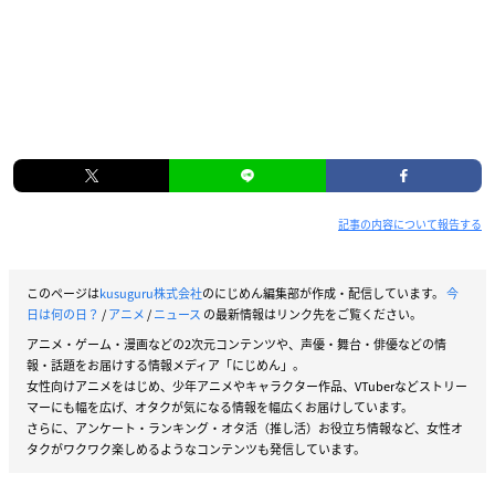
記事の内容について報告する
このページは
kusuguru株式会社
のにじめん編集部が作成・配信しています。
今
日は何の日？
/
アニメ
/
ニュース
の最新情報はリンク先をご覧ください。
アニメ・ゲーム・漫画などの2次元コンテンツや、声優・舞台・俳優などの情
報・話題をお届けする情報メディア「にじめん」。
女性向けアニメをはじめ、少年アニメやキャラクター作品、VTuberなどストリー
マーにも幅を広げ、オタクが気になる情報を幅広くお届けしています。
さらに、アンケート・ランキング・オタ活（推し活）お役立ち情報など、女性オ
タクがワクワク楽しめるようなコンテンツも発信しています。