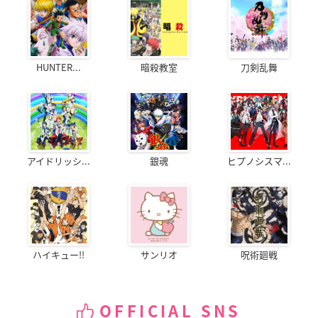
HUNTER...
暗殺教室
刀剣乱舞
アイドリッシ...
銀魂
ヒプノシスマ...
ハイキュー!!
サンリオ
呪術廻戦
OFFICIAL SNS