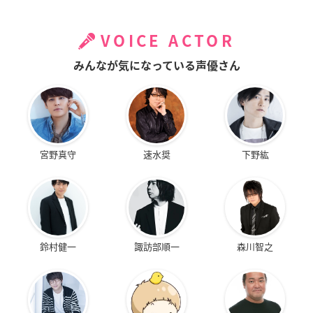
VOICE ACTOR
みんなが気になっている声優さん
宮野真守
速水奨
下野紘
鈴村健一
諏訪部順一
森川智之