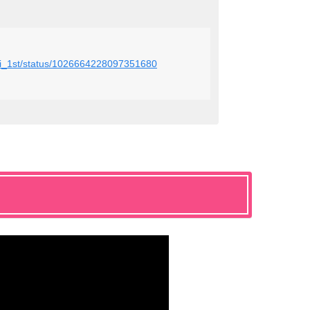
etai_1st/status/1026664228097351680