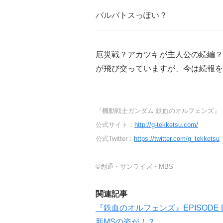
バルバトスっぽい？
厄災戦？アカツキが主人公の続編？
が飛び交っていますが、今は続報を
『機動戦士ガンダム 鉄血のオルフェンズ』
公式サイト：
http://g-tekketsu.com/
公式Twitter：
https://twitter.com/g_tekketsu
©創通・サンライズ・MBS
関連記事
『鉄血のオルフェンズ』EPISODE
新MSの姿が！？