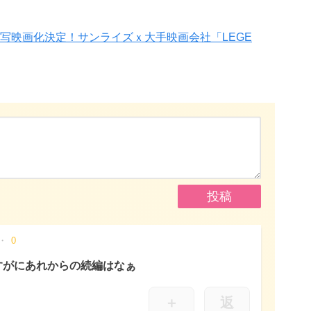
写映画化決定！サンライズｘ大手映画会社「LEGE
0
すがにあれからの続編はなぁ
＋
返