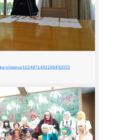
Walkers/status/1024871482168492032