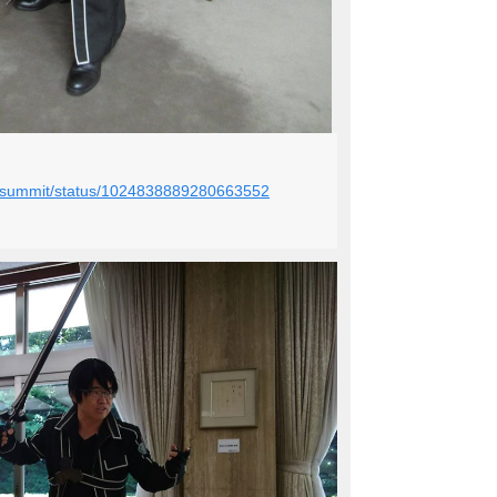
ay_summit/status/1024838889280663552