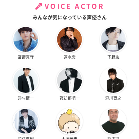
VOICE ACTOR
みんなが気になっている声優さん
宮野真守
速水奨
下野紘
鈴村健一
諏訪部順一
森川智之
花江夏樹
大塚芳忠
稲田徹