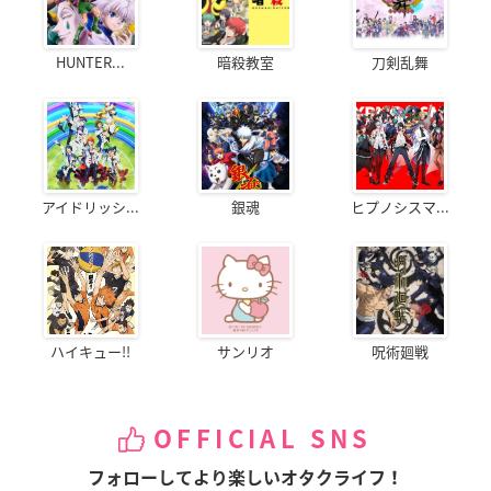
HUNTER...
暗殺教室
刀剣乱舞
アイドリッシ...
銀魂
ヒプノシスマ...
ハイキュー!!
サンリオ
呪術廻戦
OFFICIAL SNS
フォローしてより楽しいオタクライフ！