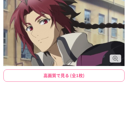
高画質で見る (全1枚)