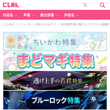
に
じ
め
ん
作品名
声優
舞台俳優
作者名
にじめん
>
ニュース
>
終わりのセラフ
> 名古屋市長が新たなコスプレを披露