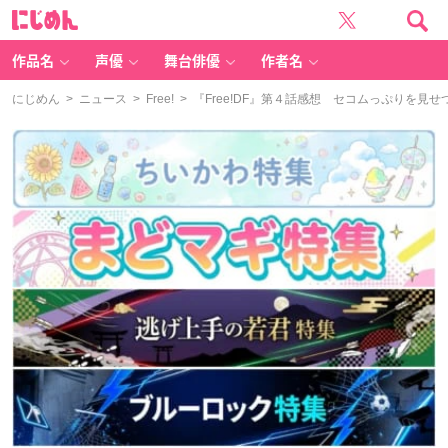
に
じ
め
ん
作品名
声優
舞台俳優
作者名
にじめん
>
ニュース
>
Free!
> 『Free!DF』第４話感想 セコムっぷりを