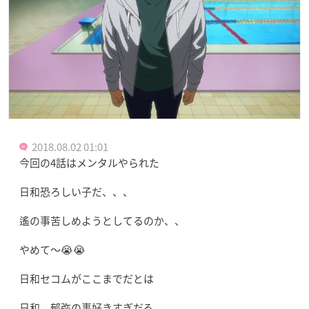
2018.08.02 01:01
今回の4話はメンタルやられた
日和恐ろしい子だ、、、
遙の事苦しめようとしてるのか、、
やめて～😭😭
日和セコムがここまでだとは
日和、郁弥の事好きすぎだろ