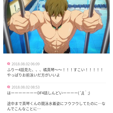
2018.08.02 06:09
ふりー4話見た、、、橘真琴〜〜！！！すこい！！！！！
やっぱりお前泳いだ方がいいよ
2018.08.02 08:53
はーーーーーーーDF4話しんどいーーーー(´Д｀;)
途中まで真琴くんの競泳水着姿にフウフウしてたのに…な
んでこんなことに…