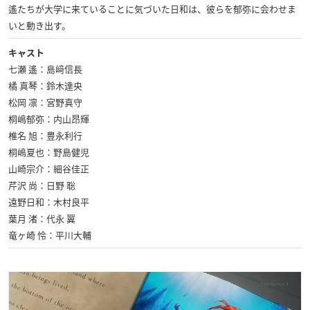
遙たちが大学に来ていることに気づいた日和は、彼らを郁弥に会わせま
いと動き出す。
キャスト
七瀬 遙：島﨑信長
橘 真琴：鈴木達央
松岡 凛：宮野真守
桐嶋郁弥：内山昂輝
椎名 旭：豊永利行
桐嶋夏也：野島健児
山崎宗介：細谷佳正
芹沢 尚：日野 聡
遠野日和：木村良平
葉月 渚：代永 翼
竜ヶ崎 怜：平川大輔