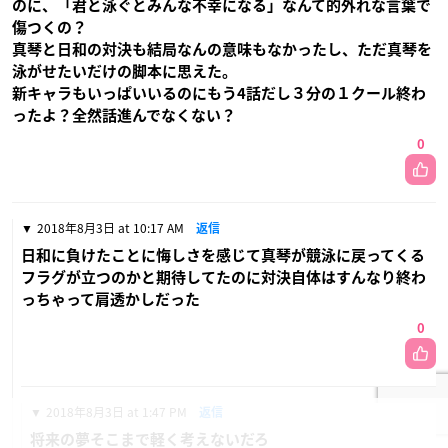
のに、「君と泳ぐとみんな不幸になる」なんて的外れな言葉で
傷つくの？
真琴と日和の対決も結局なんの意味もなかったし、ただ真琴を
泳がせたいだけの脚本に思えた。
新キャラもいっぱいいるのにもう4話だし３分の１クール終わ
ったよ？全然話進んでなくない？
0
2018年8月3日 at 10:17 AM
返信
日和に負けたことに悔しさを感じて真琴が競泳に戻ってくる
フラグが立つのかと期待してたのに対決自体はすんなり終わ
っちゃって肩透かしだった
0
2018年8月3日 at 1:47 PM
返信
将来の夢そこまで軽く考えないだろ