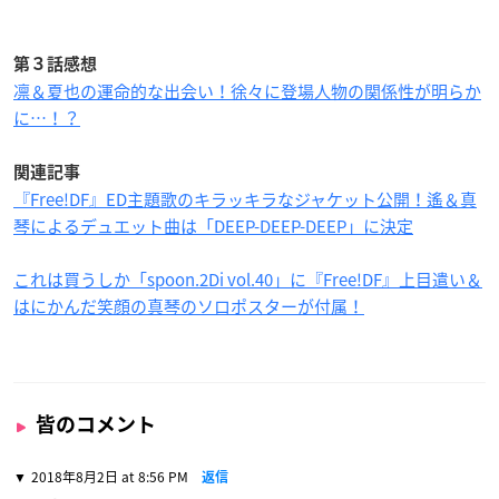
第３話感想
凛＆夏也の運命的な出会い！徐々に登場人物の関係性が明らか
に…！？
関連記事
『Free!DF』ED主題歌のキラッキラなジャケット公開！遙＆真
琴によるデュエット曲は「DEEP-DEEP-DEEP」に決定
これは買うしか「spoon.2Di vol.40」に『Free!DF』上目遣い＆
はにかんだ笑顔の真琴のソロポスターが付属！
皆のコメント
2018年8月2日 at 8:56 PM
返信