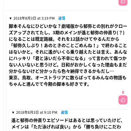
2018年8月3日 at 3:19 PM
返信
脚本そんなにひどいかな？劇場版から郁弥との別れがクロー
ズアップされてたし、3期のメインが遙と郁弥の仲直り(？)
になることは既定路線。それを12話かけてやるんだから
「郁弥久しぶり！あのときのことごめんね！」で終わること
はないかと。それに遙がいくら乗り越えたとは言え、あんな
にハッキリ「君と泳いだら不幸になる」って言われて傷つか
ない人いないと思うけど。日和がおかしくなった理由もまだ
分からないけど分かったら色々納得できるかもだし…
東京、鳥取、オーストラリアに散らばってるみんなの物語も
ちゃんと進んでて今期の脚本も好きです。
0
2018年8月3日 at 9:10 PM
返信
遙と郁弥の仲直りエピソードはあるとは思っていたけど、
メインは「ただ泳げれば良い」から「勝ち負けにこだわ