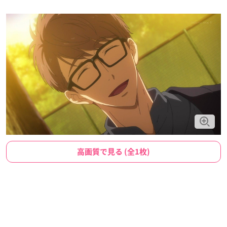
高画質で見る (全1枚)