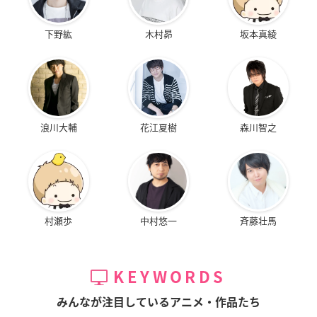
下野紘
木村昴
坂本真綾
浪川大輔
花江夏樹
森川智之
村瀬歩
中村悠一
斉藤壮馬
KEYWORDS
みんなが注目しているアニメ・作品たち