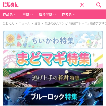
に
じ
め
ん
作品名
声優
舞台俳優
作者名
にじめん
>
ニュース
>
漫画
> 伝説の少女マンガ『快感フレーズ』新作アプリプ