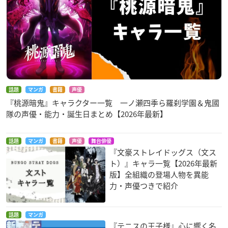
話題
マンガ
書籍
声優
『桃源暗鬼』キャラクター一覧 一ノ瀬四季ら羅刹学園＆鬼國
隊の声優・能力・誕生日まとめ【2026年最新】
話題
マンガ
書籍
声優
舞台俳優
『文豪ストレイドッグス（文ス
ト）』キャラ一覧【2026年最新
版】全組織の登場人物を異能
力・声優つきで紹介
話題
マンガ
『テニスの王子様』心に響く名