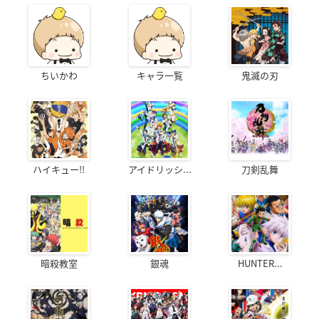
ちいかわ
キャラ一覧
鬼滅の刃
ハイキュー!!
アイドリッシ...
刀剣乱舞
暗殺教室
銀魂
HUNTER...