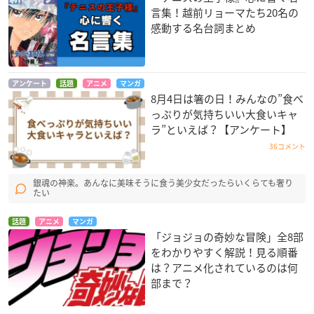
言集！越前リョーマたち20名の
感動する名台詞まとめ
アンケート
話題
アニメ
マンガ
8月4日は箸の日！みんなの”食べ
っぷりが気持ちいい大食いキャ
ラ”といえば？【アンケート】
36コメント
銀魂の神楽。あんなに美味そうに食う美少女だったらいくらても奢り
たい
話題
アニメ
マンガ
「ジョジョの奇妙な冒険」全8部
をわかりやすく解説！見る順番
は？アニメ化されているのは何
部まで？