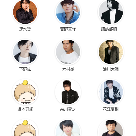
速水奨
宮野真守
諏訪部順一
下野紘
木村昴
浪川大輔
坂本真綾
森川智之
花江夏樹