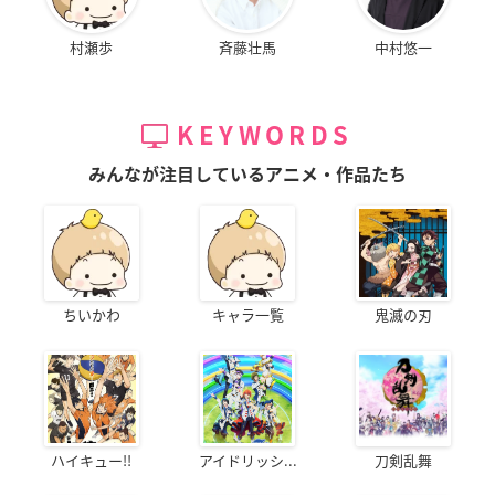
村瀬歩
斉藤壮馬
中村悠一
KEYWORDS
みんなが注目しているアニメ・作品たち
ちいかわ
キャラ一覧
鬼滅の刃
ハイキュー!!
アイドリッシ...
刀剣乱舞