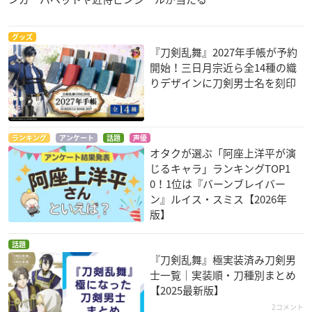
グッズ
『刀剣乱舞』2027年手帳が予約
開始！三日月宗近ら全14種の織
りデザインに刀剣男士名を刻印
ランキング
アンケート
話題
声優
オタクが選ぶ「阿座上洋平が演
じるキャラ」ランキングTOP1
0！1位は『バーンブレイバー
ン』ルイス・スミス【2026年
版】
話題
『刀剣乱舞』極実装済み刀剣男
士一覧｜実装順・刀種別まとめ
【2025最新版】
2コメント