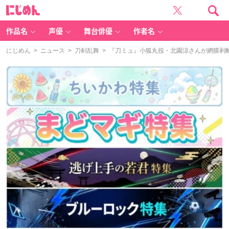
に
じ
め
ん
作品名
声優
舞台俳優
作者名
にじめん
>
ニュース
>
刀剣乱舞
> 『刀ミュ』小狐丸役・北園涼さんが網膜剥