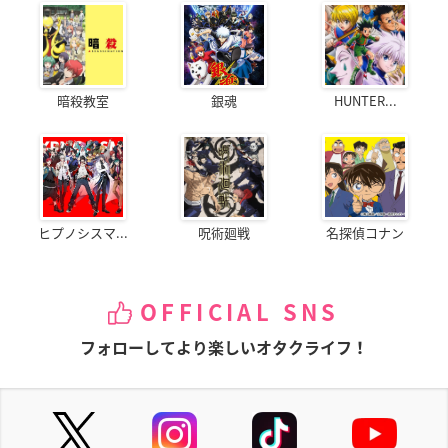
暗殺教室
銀魂
HUNTER...
ヒプノシスマ...
呪術廻戦
名探偵コナン
OFFICIAL SNS
フォローしてより楽しいオタクライフ！