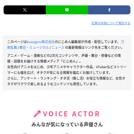
記事の内容について報告する
このページは
kusuguru株式会社
のにじめん編集部が作成・配信しています。
刀
剣乱舞
/
舞台・ミュージカル
/
ニュース
の最新情報はリンク先をご覧ください。
アニメ・ゲーム・漫画などの2次元コンテンツや、声優・舞台・俳優などの情
報・話題をお届けする情報メディア「にじめん」。
女性向けアニメをはじめ、少年アニメやキャラクター作品、VTuberなどストリー
マーにも幅を広げ、オタクが気になる情報を幅広くお届けしています。
さらに、アンケート・ランキング・オタ活（推し活）お役立ち情報など、女性オ
タクがワクワク楽しめるようなコンテンツも発信しています。
VOICE ACTOR
みんなが気になっている声優さん