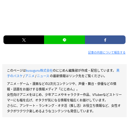
記事の内容について報告する
このページは
kusuguru株式会社
のにじめん編集部が作成・配信しています。
黒
子のバスケ
/
アニメ
/
ニュース
の最新情報はリンク先をご覧ください。
アニメ・ゲーム・漫画などの2次元コンテンツや、声優・舞台・俳優などの情
報・話題をお届けする情報メディア「にじめん」。
女性向けアニメをはじめ、少年アニメやキャラクター作品、VTuberなどストリー
マーにも幅を広げ、オタクが気になる情報を幅広くお届けしています。
さらに、アンケート・ランキング・オタ活（推し活）お役立ち情報など、女性オ
タクがワクワク楽しめるようなコンテンツも発信しています。