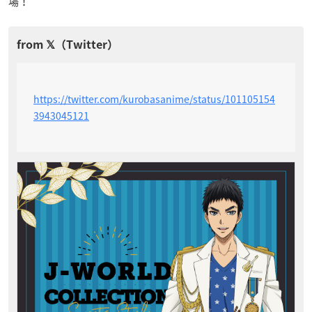
場！
https://twitter.com/kurobasanime/status/101105154
3943045121