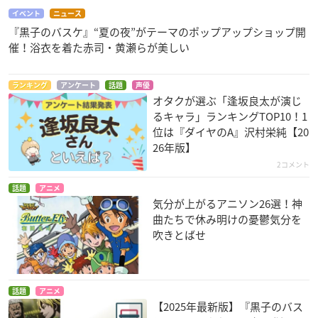
イベント
ニュース
『黒子のバスケ』“夏の夜”がテーマのポップアップショップ開
催！浴衣を着た赤司・黄瀬らが美しい
ランキング
アンケート
話題
声優
オタクが選ぶ「逢坂良太が演じ
るキャラ」ランキングTOP10！1
位は『ダイヤのA』沢村栄純【20
26年版】
2コメント
話題
アニメ
気分が上がるアニソン26選！神
曲たちで休み明けの憂鬱気分を
吹きとばせ
話題
アニメ
【2025年最新版】『黒子のバス