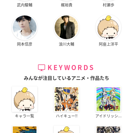
武内駿輔
梶裕貴
村瀬歩
岡本信彦
浪川大輔
阿座上洋平
KEYWORDS
みんなが注目しているアニメ・作品たち
キャラ一覧
ハイキュー!!
アイドリッシ...