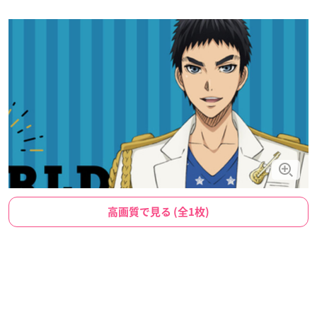
高画質で見る (全1枚)