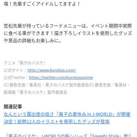
場！先輩すごくアイドルしてますよ！
笠松先輩が持っているフードメニューは、イベント期間中実際
に食べる事ができます！描き下ろしイラストを使用したグッズ
や景品の詳細もお楽しみに。
アニメ『黒子のバスケ』
公式サイト：
http://www.kurobas.com/
公式Twitter：
https://twitter.com/kurobasanime
(C) 藤巻忠俊／集英社・黒子のバスケ製作委員会(C) 藤巻忠俊／集英社・
劇場版「黒子のバスケ」製作委員会
関連記事
なんという露出度の低さ「黒子の夏休み in J-WORLD」が開催
決定！総勢12人のイラストを使用したグッズが登場
『黒子のバスケ』J-WORLDの新シリーズ「Sweets Style」第2