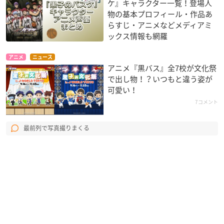
ケ』キャラクター一覧！登場人
物の基本プロフィール・作品あ
らすじ・アニメなどメディアミ
ックス情報も網羅
アニメ
ニュース
アニメ『黒バス』全7校が文化祭
で出し物！？いつもと違う姿が
可愛い！
7コメント
最前列で写真撮りまくる