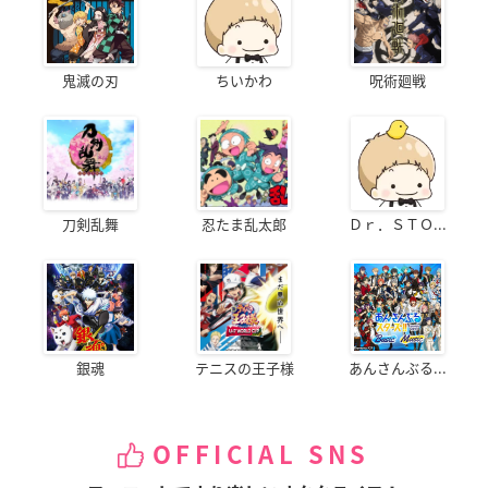
鬼滅の刃
ちいかわ
呪術廻戦
刀剣乱舞
忍たま乱太郎
Ｄｒ．ＳＴＯ...
銀魂
テニスの王子様
あんさんぶる...
OFFICIAL SNS