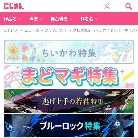
に
じ
め
ん
作品名
声優
舞台俳優
作者名
にじめん
>
ニュース
>
黒子のバスケ
> 笠松先輩めっちゃアイドル！『黒子のバスケ