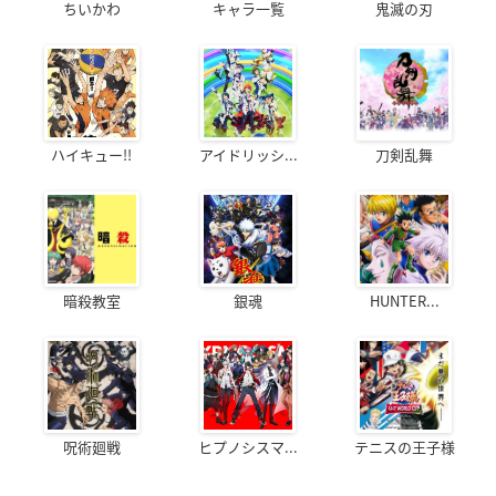
ちいかわ
キャラ一覧
鬼滅の刃
ハイキュー!!
アイドリッシ...
刀剣乱舞
暗殺教室
銀魂
HUNTER...
呪術廻戦
ヒプノシスマ...
テニスの王子様