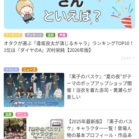
ランキング
アンケート
話題
声優
オタクが選ぶ「逢坂良太が演じるキャラ」ランキングTOP10！
1位は『ダイヤのA』沢村栄純【2026年版】
2コメント
イベント
ニュース
『黒子のバスケ』“夏の夜”がテ
ーマのポップアップショップ開
催！浴衣を着た赤司・黄瀬らが
美しい
話題
アニメ
【2025年最新版】『黒子のバス
ケ』キャラクター一覧！登場人
物の基本プロフィール・作品あ