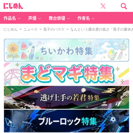
に
じ
め
ん
作品名
声優
舞台俳優
作者名
にじめん
>
ニュース
>
黒子のバスケ
> なんという露出度の低さ「黒子の夏休み 