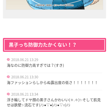
黒子っち防御力たかくない！？
2018.06.21 13:29
海なのに防御力高すぎでは？(すき)
2018.06.21 13:30
海ファッションらしからぬ露出度の低さ！！！！！！！
2018.06.21 13:34
浮き輪してドヤ顔の黒子さんかわいい(ㅎ.ㅎ)✨そして肌見
せは鉄壁✨流石です(ﾉｼ●▽●)ﾉｼ●▽○)ﾉｼ