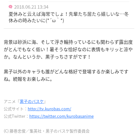
2018.06.21 13:34
夏休みと云えば海常でしょ！先輩たち居たら嬉しいな…冬
休みの時みたいに(*´ω｀*)
背景は砂浜に海、そして浮き輪持っているにも関わらず露出度
がとんでもなく低い！暑そうな恰好なのに表情もキリッと涼や
か。なんというか、黒子っちさすがです！
黒子以外のキャラも誰がどんな格好で登場するか楽しみです
ね。続報をお楽しみに。
アニメ『
黒子のバスケ
』
公式サイト：
http://tv.kurobas.com/
公式Twitter：
https://twitter.com/kurobasanime
(C) 藤巻忠俊／集英社・黒子のバスケ製作委員会