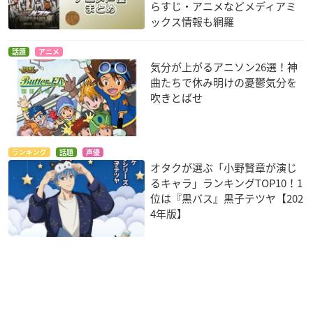
らすじ・アニメなどメディアミ
ックス情報も網羅
話題
アニメ
気分が上がるアニソン26選！神
曲たちで休み明けの憂鬱気分を
吹きとばせ
ランキング
話題
声優
オタクが選ぶ「小野賢章が演じ
るキャラ」ランキングTOP10！1
位は『黒バス』黒子テツヤ【202
4年版】