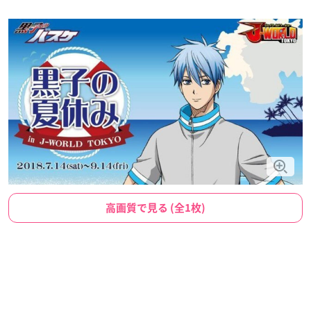
高画質で見る (全1枚)