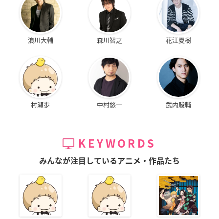
浪川大輔
森川智之
花江夏樹
村瀬歩
中村悠一
武内駿輔
KEYWORDS
みんなが注目しているアニメ・作品たち