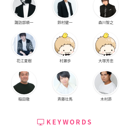
諏訪部順一
鈴村健一
森川智之
花江夏樹
村瀬歩
大塚芳忠
稲田徹
斉藤壮馬
木村昴
KEYWORDS