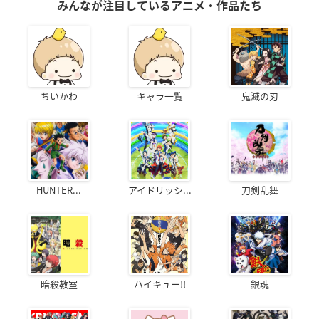
みんなが注目しているアニメ・作品たち
ちいかわ
キャラ一覧
鬼滅の刃
HUNTER...
アイドリッシ...
刀剣乱舞
暗殺教室
ハイキュー!!
銀魂