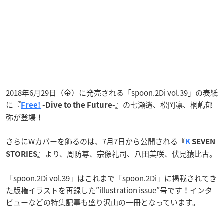
2018年6月29日（金）に発売される「spoon.2Di vol.39」の表紙
に
の七瀬遙、松岡凛、桐嶋郁
『
Free!
-Dive to the Future-』
弥が登場！
さらにWカバーを飾るのは、7月7日から公開される
『
K
SEVEN
より、周防尊、宗像礼司、八田美咲、伏見猿比古。
STORIES』
「spoon.2Di vol.39」はこれまで「spoon.2Di」に掲載されてき
た版権イラストを再録した”illustration issue”号です！インタ
ビューなどの特集記事も盛り沢山の一冊となっています。