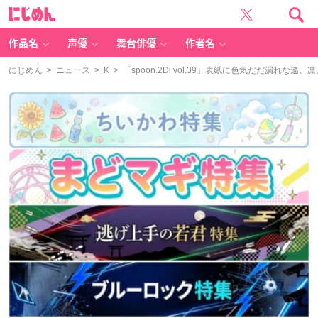
に
じ
め
ん
作品名
声優
舞台俳優
作者名
にじめん
>
ニュース
>
K
> 「spoon.2Di vol.39」表紙に色気だだ漏れ