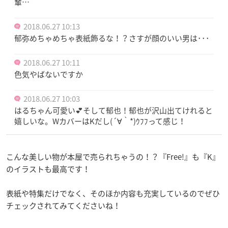
輩…
2018.06.27 10:13
郁弥めちゃめちゃ表紙飾るな！？さすが顔のいい男は･･･
2018.06.27 10:11
色気やばないですか
2018.06.27 10:03
はるちゃん可愛い💕そして郁也！郁也が沢山出てけれると
嬉しいな。WカバーはKだし(´∀｀*)ｳﾌﾌって感じ！
こんな美しい物が本屋で売られちゃうの！？『Free!』も『K』
のイラストも最高です！
表紙や特集だけでなく、そのほか内容も充実しているのでぜひ
チェックされてみてくださいね！