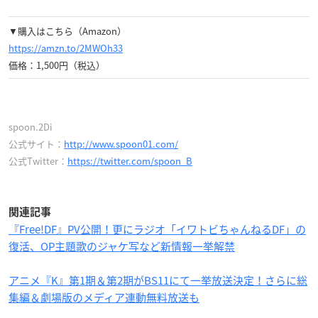
▼購入はこちら（Amazon）
https://amzn.to/2MWOh33
価格：1,500円（税込）
spoon.2Di
公式サイト：
http://www.spoon01.com/
公式Twitter：
https://twitter.com/spoon_B
関連記事
『Free!DF』PV公開！更にラジオ「イワトビちゃんねるDF」の
復活、OP主題歌のジャケ写など新情報一挙解禁
アニメ『K』第1期＆第2期がBS11にて一挙放送決定！さらに総
集編＆劇場版のメディア連動無料放送も