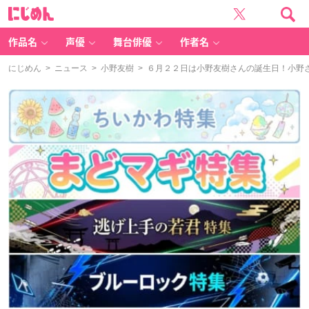
に
じ
め
ん
作品名
声優
舞台俳優
作者名
にじめん
>
ニュース
>
小野友樹
> ６月２２日は小野友樹さんの誕生日！小野