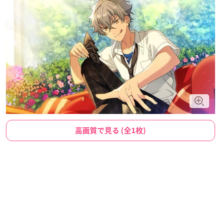
高画質で見る (全1枚)