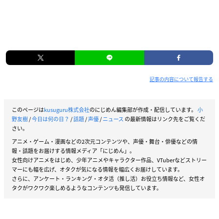
記事の内容について報告する
このページは
kusuguru株式会社
のにじめん編集部が作成・配信しています。
小
野友樹
/
今日は何の日？
/
話題
/
声優
/
ニュース
の最新情報はリンク先をご覧くだ
さい。
アニメ・ゲーム・漫画などの2次元コンテンツや、声優・舞台・俳優などの情
報・話題をお届けする情報メディア「にじめん」。
女性向けアニメをはじめ、少年アニメやキャラクター作品、VTuberなどストリー
マーにも幅を広げ、オタクが気になる情報を幅広くお届けしています。
さらに、アンケート・ランキング・オタ活（推し活）お役立ち情報など、女性オ
タクがワクワク楽しめるようなコンテンツも発信しています。