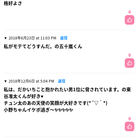
格好よさ
0
2018年6月23日 at 11:03 PM
返信
私がモテてどうすんだ。の五十嵐くん
0
2018年12月6日 at 5:04 PM
返信
私は、だかいちこと抱かれたい男1位に脅されています。の東
谷准太くんが好き♥
チュン太のあの天使の笑顔が大好きです(*´▽｀*)
小野ちゃんイケボ過ぎ〜✨✨✨✨✨
0