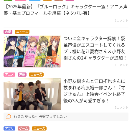
【2025年最新】『ブルーロック』キャラクター一覧！アニメ声
優・基本プロフィールを網羅【ネタバレ有】
1コメント
声優
ニュース
ついに全キャラクター解禁！豪
華声優がエスコートしてくれる
プリ機に花江夏樹さん＆小野友
樹さんの2キャラクターが追加！
1コメント
アニメ
声優
ニュース
小野友樹さんと江口拓也さんに
挟まれる梅原裕一郎さん！『マ
ジきゅん』上映会イベント終了
後の3人が可愛すぎる！
3コメント
行きたかった…円盤フラゲしたい
アプリ
ゲーム
ニュース