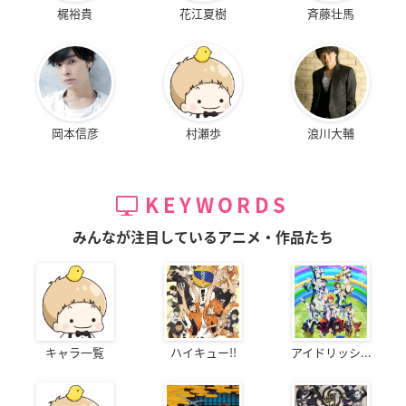
梶裕貴
花江夏樹
斉藤壮馬
岡本信彦
村瀬歩
浪川大輔
KEYWORDS
みんなが注目しているアニメ・作品たち
キャラ一覧
ハイキュー!!
アイドリッシ...