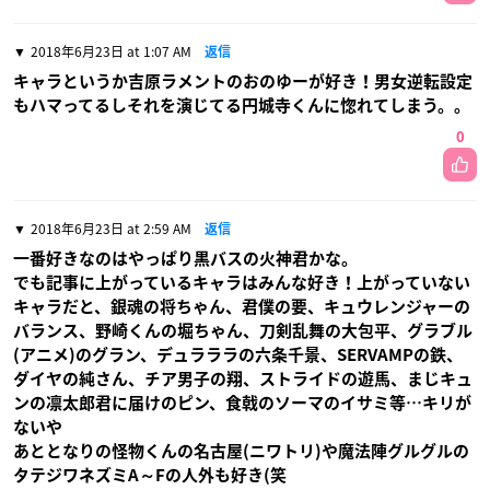
2018年6月23日 at 1:07 AM
返信
キャラというか吉原ラメントのおのゆーが好き！男女逆転設定
もハマってるしそれを演じてる円城寺くんに惚れてしまう。。
0
2018年6月23日 at 2:59 AM
返信
一番好きなのはやっぱり黒バスの火神君かな。
でも記事に上がっているキャラはみんな好き！上がっていない
キャラだと、銀魂の将ちゃん、君僕の要、キュウレンジャーの
バランス、野崎くんの堀ちゃん、刀剣乱舞の大包平、グラブル
(アニメ)のグラン、デュラララの六条千景、SERVAMPの鉄、
ダイヤの純さん、チア男子の翔、ストライドの遊馬、まじキュ
ンの凛太郎君に届けのピン、食戟のソーマのイサミ等…キリが
ないや
あととなりの怪物くんの名古屋(ニワトリ)や魔法陣グルグルの
タテジワネズミA～Fの人外も好き(笑