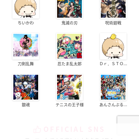
ちいかわ
鬼滅の刃
呪術廻戦
刀剣乱舞
忍たま乱太郎
Ｄｒ．ＳＴＯ...
銀魂
テニスの王子様
あんさんぶる...
OFFICIAL SNS