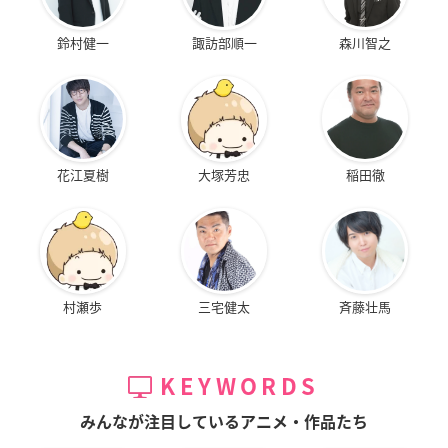
鈴村健一
諏訪部順一
森川智之
花江夏樹
大塚芳忠
稲田徹
村瀬歩
三宅健太
斉藤壮馬
KEYWORDS
みんなが注目しているアニメ・作品たち