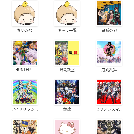
ちいかわ
キャラ一覧
鬼滅の刃
HUNTER...
暗殺教室
刀剣乱舞
アイドリッシ...
銀魂
ヒプノシスマ...