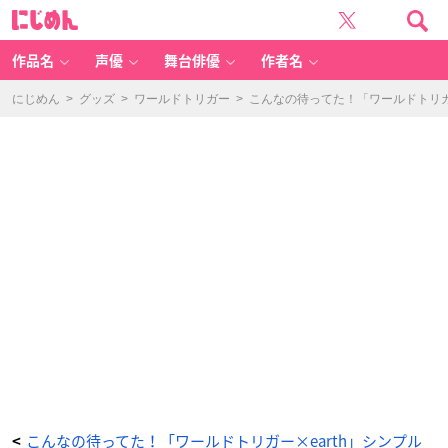
e
に
ar
じ
th
め
m
ん
u
si
作品名
声優
舞台俳優
作者名
c
&
e
c
にじめん
>
グッズ
>
ワールドトリガー
>
こんなの待ってた！「ワールドトリガ
ol
o
g
y
J
a
p
a
n
L
a
b
el
×
「ワ
ー
ル
ド
ト
リ
ガ
ー」
ス
タ
ン
ド
カ
ラ
ー
シ
ャ
ツ
ブ
ラ
こんなの待ってた！「ワールドトリガー×earth」シンプル
<
ッ