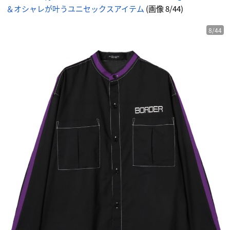
ク
＆オシャレが叶うユニセックスアイテム
(画像 8/44)
-
ア
ニ
メ
情
8/44
報
サ
イ
ト
に
じ
め
ん