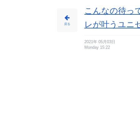
ブ
ラ
ッ
こんなの待って
ク
-
ア
ニ
レが叶うユニ
メ
戻る
情
報
サ
イ
ト
に
2021年 05月03日
じ
Monday 15:22
め
ん