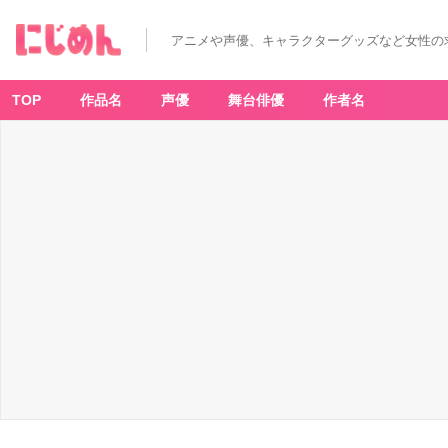
e
ar
th
アニメや声優、キャラクターグッズなど女性の
m
u
si
c
&
TOP
作品名
声優
舞台俳優
作者名
e
c
ol
o
g
y
J
a
p
a
n
L
a
b
el
×
「ワ
ー
ル
ド
ト
リ
ガ
ー」
カ
ラ
ー
ス
テ
ッ
チ
T
シ
ャ
ツ