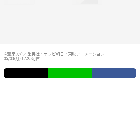
©葦原大介／集英社・テレビ朝日・東映アニメーション
05/03(月) 17:25配信