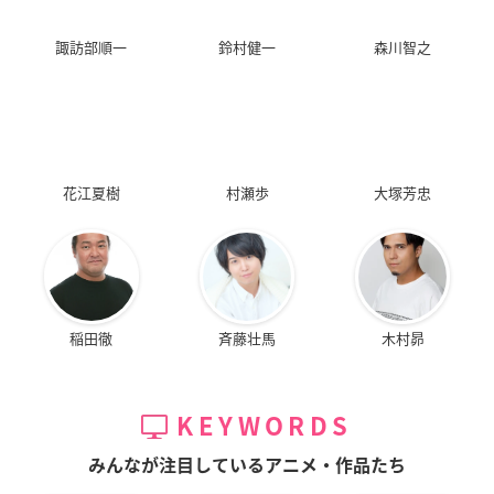
諏訪部順一
鈴村健一
森川智之
花江夏樹
村瀬歩
大塚芳忠
稲田徹
斉藤壮馬
木村昴
KEYWORDS
みんなが注目しているアニメ・作品たち