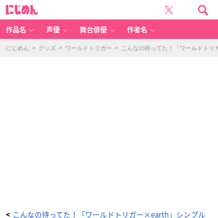
e
に
ar
じ
th
め
m
ん
u
si
作品名
声優
舞台俳優
作者名
c
&
e
c
にじめん
>
グッズ
>
ワールドトリガー
>
こんなの待ってた！「ワールドトリガ
ol
o
g
y
J
a
p
a
n
L
a
b
el
×
「ワ
ー
ル
ド
ト
リ
ガ
ー」
カ
ラ
ー
ス
テ
ッ
チ
T
シ
ャ
ツ
ボ
こんなの待ってた！「ワールドトリガー×earth」シンプル
<
ル