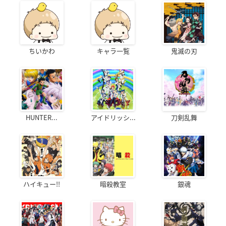
ちいかわ
キャラ一覧
鬼滅の刃
HUNTER...
アイドリッシ...
刀剣乱舞
ハイキュー!!
暗殺教室
銀魂