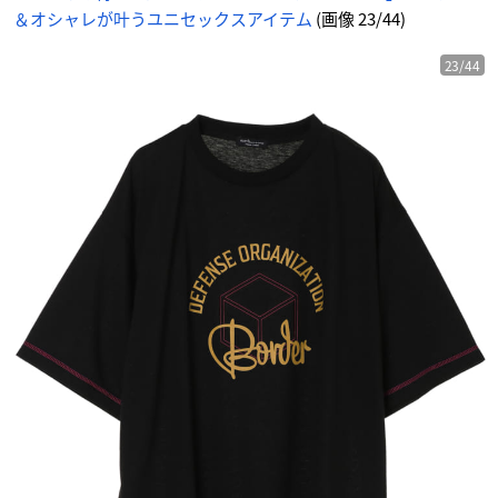
ド
＆オシャレが叶うユニセックスアイテム
(画像 23/44)
ー
-
ア
ニ
メ
23/44
情
報
サ
イ
ト
に
じ
め
ん