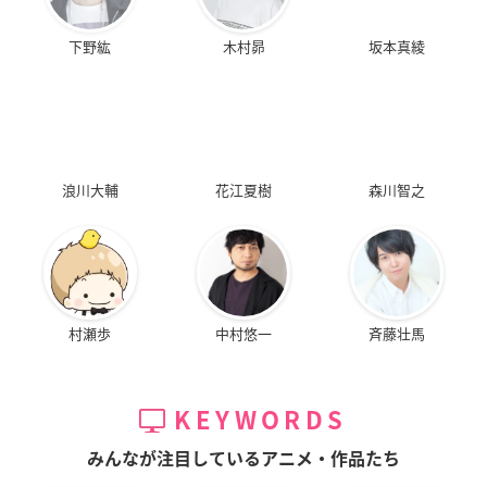
下野紘
木村昴
坂本真綾
浪川大輔
花江夏樹
森川智之
村瀬歩
中村悠一
斉藤壮馬
KEYWORDS
みんなが注目しているアニメ・作品たち