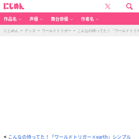
e
に
ar
じ
th
め
m
ん
u
si
作品名
声優
舞台俳優
作者名
c
&
e
c
にじめん
>
グッズ
>
ワールドトリガー
>
こんなの待ってた！「ワールドトリガ
ol
o
g
y
J
a
p
a
n
L
a
b
el
×
「ワ
ー
ル
ド
ト
リ
ガ
ー」
キ
ュ
ー
ブ
モ
チ
ー
フ
ネ
ッ
ク
レ
こんなの待ってた！「ワールドトリガー×earth」シンプル
<
ス