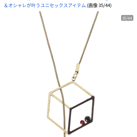
ダ
＆オシャレが叶うユニセックスアイテム
(画像 35/44)
ー
ク
ブ
ラ
ウ
35/44
ン
-
ア
ニ
メ
情
報
サ
イ
ト
に
じ
め
ん