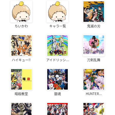
ちいかわ
キャラ一覧
鬼滅の刃
ハイキュー!!
アイドリッシ...
刀剣乱舞
暗殺教室
銀魂
HUNTER...