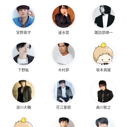
宮野真守
速水奨
諏訪部順一
下野紘
木村昴
坂本真綾
浪川大輔
花江夏樹
森川智之