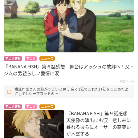
アニメ感想
アニメ
ニュース
『BANANA FISH』第６話感想 舞台はアッシュの故郷へ！父・
ジムの男親らしい愛情に涙
6コメント
構成作家さんの腕がすごいと思う 良く1話でこれだけ話をまとめたよ
にしてもケープコッドの…
アニメ感想
アニメ
ニュース
『BANANA FISH』第９話感想
天使像の演出にも涙 悲しみに
暮れる彼らにオーサーの高笑い
が木霊する