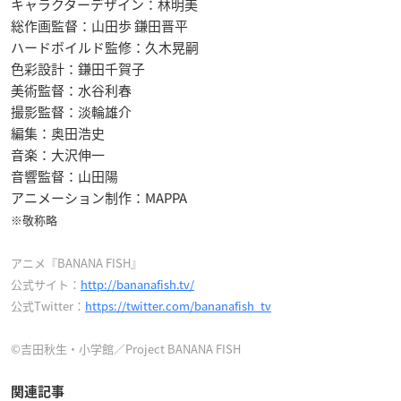
キャラクターデザイン：林明美
総作画監督：山田歩 鎌田晋平
ハードボイルド監修：久木晃嗣
色彩設計：鎌田千賀子
美術監督：水谷利春
撮影監督：淡輪雄介
編集：奥田浩史
音楽：大沢伸一
音響監督：山田陽
アニメーション制作：MAPPA
※敬称略
アニメ『BANANA FISH』
公式サイト：
http://bananafish.tv/
公式Twitter：
https://twitter.com/bananafish_tv
©吉田秋生・小学館／Project BANANA FISH
関連記事