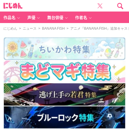
に
じ
め
ん
作品名
声優
舞台俳優
作者名
にじめん
>
ニュース
>
BANANA FISH
> アニメ『BANANA FISH』追加