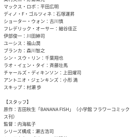
マックス・ロボ：平田広明
ディノ・F・ゴルツィネ：石塚運昇
ショーター・ウォン：古川慎
フレデリック・オーサー：細谷佳正
伊部俊一：川田紳司
ユーシス：福山潤
ブランカ：森川智之
シン・スウ・リン：千葉翔也
ラオ・イェン・タイ：斉藤壮馬
チャールズ・ディキンソン：上田燿司
アントニオ・ジェンキンズ：小形 満
スキップ：村瀬 歩
【スタッフ】
原作：吉田秋生「BANANA FISH」（小学館 フラワーコミック
ス刊）
監督：内海紘子
シリーズ構成：瀬古浩司