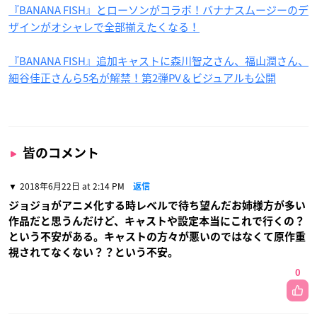
『BANANA FISH』とローソンがコラボ！バナナスムージーのデ
ザインがオシャレで全部揃えたくなる！
『BANANA FISH』追加キャストに森川智之さん、福山潤さん、
細谷佳正さんら5名が解禁！第2弾PV＆ビジュアルも公開
皆のコメント
2018年6月22日 at 2:14 PM
返信
ジョジョがアニメ化する時レベルで待ち望んだお姉様方が多い
作品だと思うんだけど、キャストや設定本当にこれで行くの？
という不安がある。キャストの方々が悪いのではなくて原作重
視されてなくない？？という不安。
0