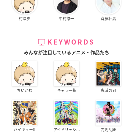
村瀬歩
中村悠一
斉藤壮馬
KEYWORDS
みんなが注目しているアニメ・作品たち
ちいかわ
キャラ一覧
鬼滅の刃
ハイキュー!!
アイドリッシ...
刀剣乱舞