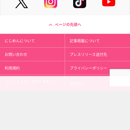
ページの先頭へ
にじめんについて
記事掲載について
お問い合わせ
プレスリリース送付先
利用規約
プライバシーポリシー
インフォマティブデータポリシ
運営会社
ー
kusuguru
media
アニメ情報［にじめん］
科学ニュース［ナゾロジー］
メンタルケア［ココロジー］
心理テスト［シンリ］