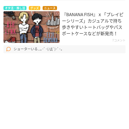
オタ活・推し活
グッズ
ニュース
『BANANA FISH』ｘ「プレイピ
ーシリーズ」カジュアルで持ち
歩きやすいトートバッグやパス
ポートケースなどが新発売！
7コメント
ショーターいる...｡･ﾟ･(ﾉД`)･ﾟ･｡