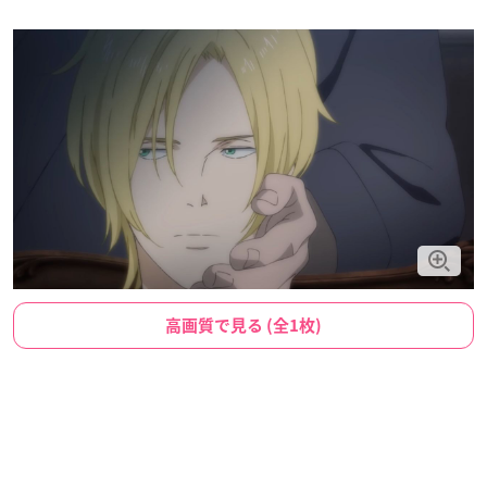
高画質で見る (全1枚)