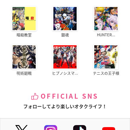
暗殺教室
銀魂
HUNTER...
呪術廻戦
ヒプノシスマ...
テニスの王子様
OFFICIAL SNS
フォローしてより楽しいオタクライフ！