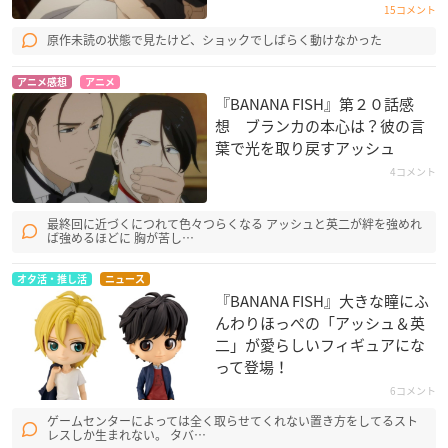
15コメント
原作未読の状態で見たけど、ショックでしばらく動けなかった
アニメ感想
アニメ
『BANANA FISH』第２０話感
想 ブランカの本心は？彼の言
葉で光を取り戻すアッシュ
4コメント
最終回に近づくにつれて色々つらくなる アッシュと英二が絆を強めれ
ば強めるほどに 胸が苦し…
オタ活・推し活
ニュース
『BANANA FISH』大きな瞳にふ
んわりほっぺの「アッシュ＆英
二」が愛らしいフィギュアにな
って登場！
6コメント
ゲームセンターによっては全く取らせてくれない置き方をしてるスト
レスしか生まれない。 タバ…