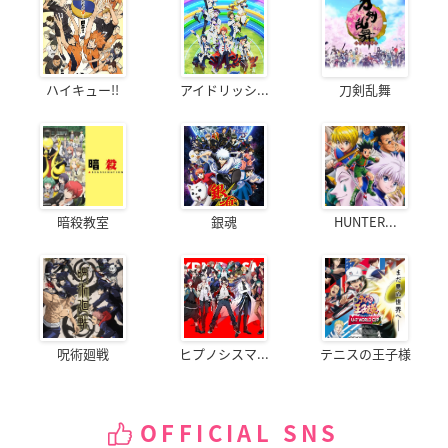
ハイキュー!!
アイドリッシ...
刀剣乱舞
暗殺教室
銀魂
HUNTER...
呪術廻戦
ヒプノシスマ...
テニスの王子様
OFFICIAL SNS