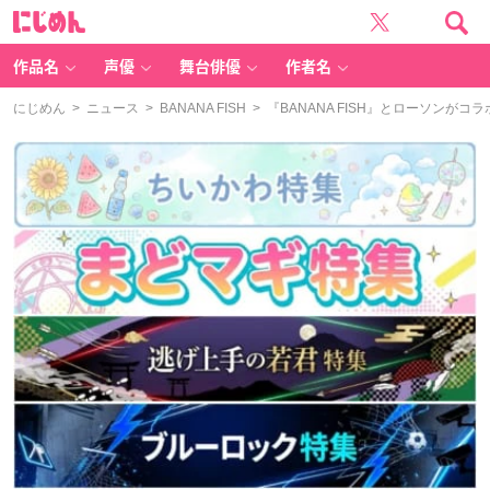
に
じ
め
ん
作品名
声優
舞台俳優
作者名
にじめん
>
ニュース
>
BANANA FISH
> 『BANANA FISH』とローソン