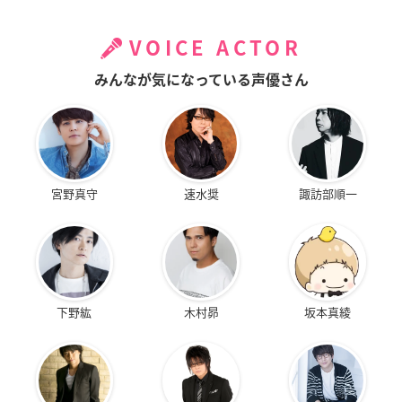
VOICE ACTOR
みんなが気になっている声優さん
宮野真守
速水奨
諏訪部順一
下野紘
木村昴
坂本真綾