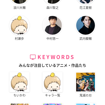
浪川大輔
森川智之
花江夏樹
村瀬歩
中村悠一
武内駿輔
KEYWORDS
みんなが注目しているアニメ・作品たち
ちいかわ
キャラ一覧
鬼滅の刃