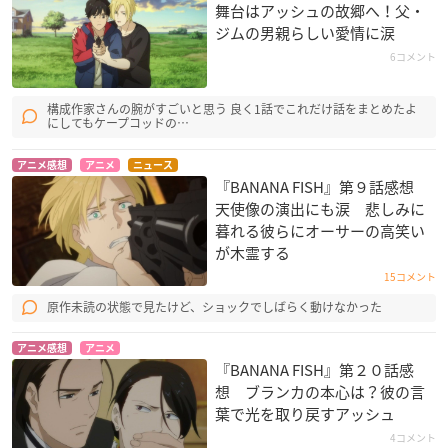
舞台はアッシュの故郷へ！父・
ジムの男親らしい愛情に涙
6コメント
構成作家さんの腕がすごいと思う 良く1話でこれだけ話をまとめたよ
にしてもケープコッドの…
アニメ感想
アニメ
ニュース
『BANANA FISH』第９話感想
天使像の演出にも涙 悲しみに
暮れる彼らにオーサーの高笑い
が木霊する
15コメント
原作未読の状態で見たけど、ショックでしばらく動けなかった
アニメ感想
アニメ
『BANANA FISH』第２０話感
想 ブランカの本心は？彼の言
葉で光を取り戻すアッシュ
4コメント