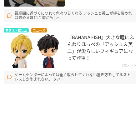
最終回に近づくにつれて色々つらくなる アッシュと英二が絆を強めれ
ば強めるほどに 胸が苦し…
オタ活・推し活
ニュース
『BANANA FISH』大きな瞳にふ
んわりほっぺの「アッシュ＆英
二」が愛らしいフィギュアにな
って登場！
6コメント
ゲームセンターによっては全く取らせてくれない置き方をしてるスト
レスしか生まれない。 タバ…