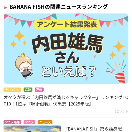
BANANA FISHの関連ニュースランキング
ランキング
話題
声優
オタクが選ぶ「内田雄馬が演じるキャラクター」ランキングTO
P10！1位は『呪術廻戦』伏黒恵【2025年版】
1コメント
アニメ感想
アニメ
ニュース
『BANANA FISH』第６話感想