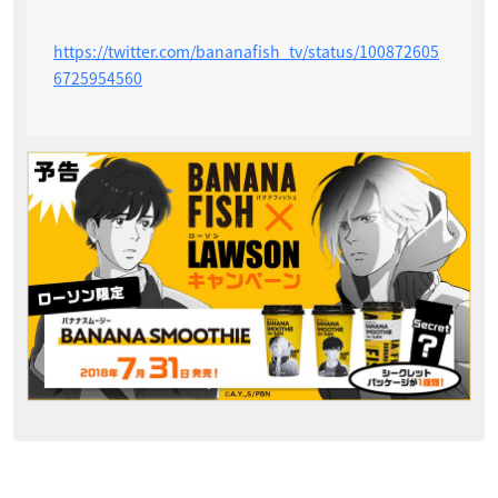
https://twitter.com/bananafish_tv/status/100872605
6725954560