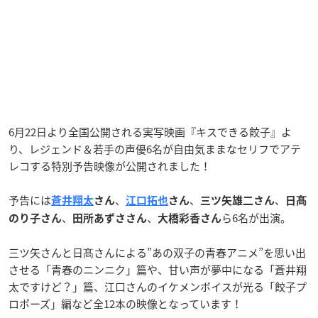
6月22日より全国公開される実写映画『キスできる餃子』よ
り、レジェンド＆若手の声優6名が自由気ままなセリフでアテ
レコする特別予告映像が公開されました！
予告には
、
、
、
蒼井翔太
さん
江口拓也
さん
三ツ矢雄二さん
日髙
、
、
ら6名が出演。
のり子さん
田所あずささん
大橋彩香さん
三ツ矢さんと日髙さんによる”あの双子の青春アニメ”を思い出
させる「青春のニンニク」篇や、甘い声が夢中になる「蒼井翔
太ですけど？」篇、江口さんのイケメンボイスが光る「餃子プ
ロポーズ」編など全12本の映像となっています！