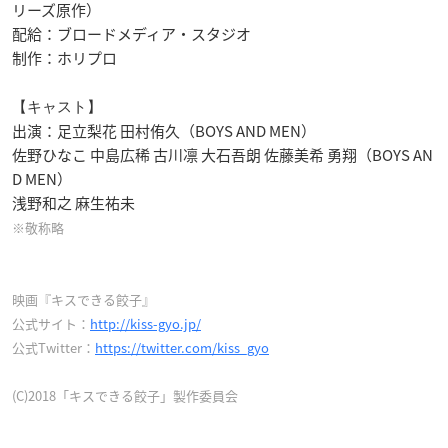
リーズ原作）
配給：ブロードメディア・スタジオ
制作：ホリプロ
【キャスト】
出演：足立梨花 田村侑久（BOYS AND MEN）
佐野ひなこ 中島広稀 古川凛 大石吾朗 佐藤美希 勇翔（BOYS AN
D MEN）
浅野和之 麻生祐未
※敬称略
映画『キスできる餃子』
公式サイト：
http://kiss-gyo.jp/
公式Twitter：
https://twitter.com/kiss_gyo
(C)2018「キスできる餃子」製作委員会