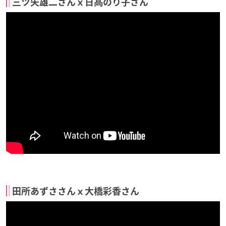
三ツ矢雄二さんｘ日髙のり子さん
田所あずささんｘ大橋彩香さん