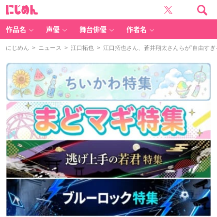
に
じ
め
ん
作品名
声優
舞台俳優
作者名
にじめん
>
ニュース
>
江口拓也
> 江口拓也さん、蒼井翔太さんらが”自由すぎ