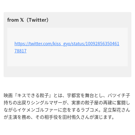
https://twitter.com/kiss_gyo/status/10092856350461
78817
映画『キスできる餃子』とは、宇都宮を舞台とし、バツイチ子
持ちの出戻りシングルマザーが、実家の餃子屋の再建に奮闘し
ながらイケメンゴルファーに恋をするラブコメ。足立梨花さん
が主演を務め、その相手役を田村侑久さんが演じます。