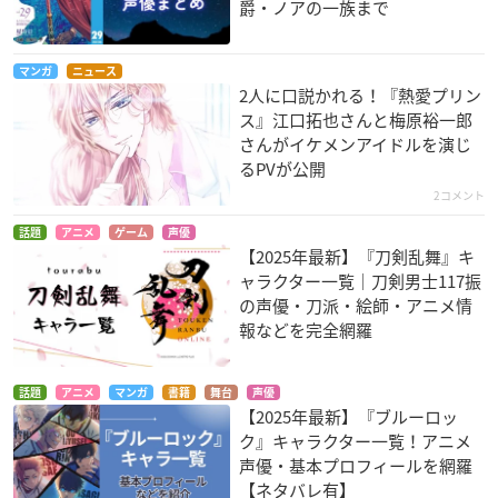
爵・ノアの一族まで
マンガ
ニュース
2人に口説かれる！『熱愛プリン
ス』江口拓也さんと梅原裕一郎
さんがイケメンアイドルを演じ
るPVが公開
2コメント
話題
アニメ
ゲーム
声優
【2025年最新】『刀剣乱舞』キ
ャラクター一覧｜刀剣男士117振
の声優・刀派・絵師・アニメ情
報などを完全網羅
話題
アニメ
マンガ
書籍
舞台
声優
【2025年最新】『ブルーロッ
ク』キャラクター一覧！アニメ
声優・基本プロフィールを網羅
【ネタバレ有】