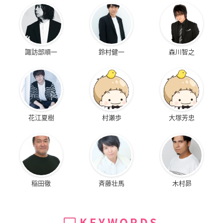
諏訪部順一
鈴村健一
森川智之
花江夏樹
村瀬歩
大塚芳忠
稲田徹
斉藤壮馬
木村昴
KEYWORDS