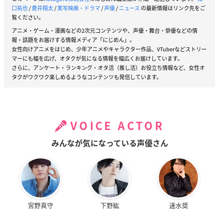
口拓也
/
蒼井翔太
/
実写映画・ドラマ
/
声優
/
ニュース
の最新情報はリンク先をご
覧ください。
アニメ・ゲーム・漫画などの2次元コンテンツや、声優・舞台・俳優などの情
報・話題をお届けする情報メディア「にじめん」。
女性向けアニメをはじめ、少年アニメやキャラクター作品、VTuberなどストリー
マーにも幅を広げ、オタクが気になる情報を幅広くお届けしています。
さらに、アンケート・ランキング・オタ活（推し活）お役立ち情報など、女性オ
タクがワクワク楽しめるようなコンテンツも発信しています。
VOICE ACTOR
みんなが気になっている声優さん
宮野真守
下野紘
速水奨