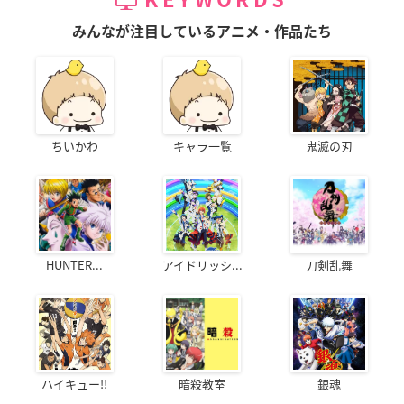
みんなが注目しているアニメ・作品たち
ちいかわ
キャラ一覧
鬼滅の刃
HUNTER...
アイドリッシ...
刀剣乱舞
ハイキュー!!
暗殺教室
銀魂