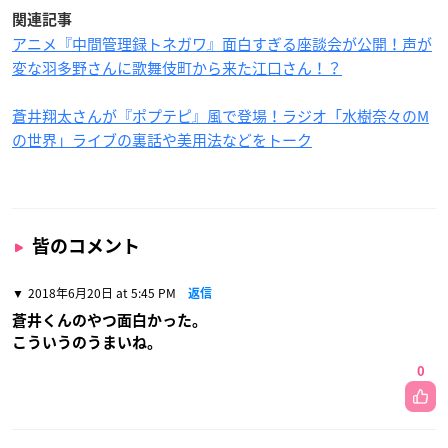
関連記事
アニメ『中間管理録トネガワ』面白すぎる座談会が公開！声が
変な羽多野さんに歌舞伎町から来た江口さん！？
蒼井翔太さんが『ポプテピ』風で登場！ラジオ「水樹奈々のM
の世界」ライブの裏話や美用法などをトーク
皆のコメント
2018年6月20日 at 5:45 PM
返信
蒼井くんのやつ面白かった。
こういうのうまいね。
0