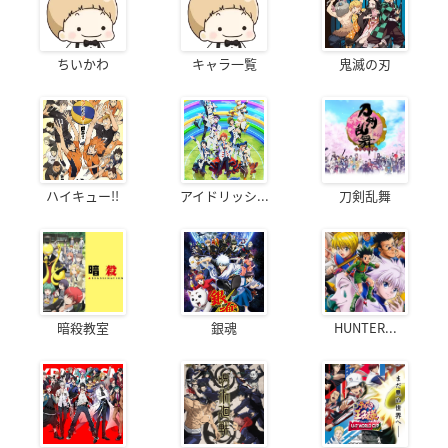
ちいかわ
キャラ一覧
鬼滅の刃
ハイキュー!!
アイドリッシ...
刀剣乱舞
暗殺教室
銀魂
HUNTER...