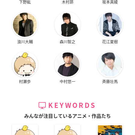
下野紘
木村昴
坂本真綾
浪川大輔
森川智之
花江夏樹
村瀬歩
中村悠一
斉藤壮馬
KEYWORDS
みんなが注目しているアニメ・作品たち