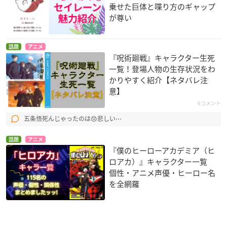
乗せた巨体と喋り方のギャップ
が尊い
話題
アニメ
『呪術廻戦』キャラクター生死
一覧！登場人物の生存状況をわ
かりやすく紹介【ネタバレ注
意】
6コメント
五条悟死んじゃったのは😞悲しい⋯
話題
アニメ
『僕のヒーローアカデミア（ヒ
ロアカ）』キャラクター一覧
個性・アニメ声優・ヒーロー名
を全網羅