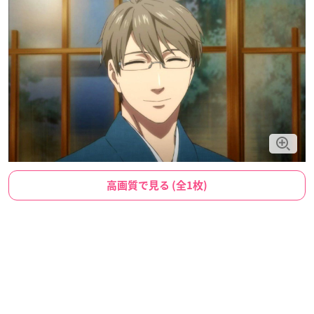
高画質で見る (全1枚)