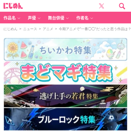
に
じ
め
ん
作品名
声優
舞台俳優
作者名
にじめん
>
ニュース
>
アニメ
> 今期アニメで”一番◯◯”だったと思う作品は