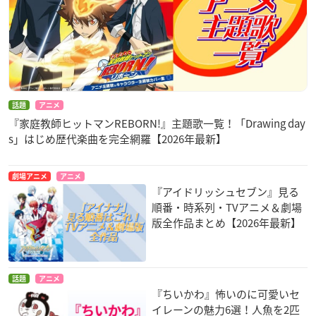
話題
アニメ
『家庭教師ヒットマンREBORN!』主題歌一覧！「Drawing day
s」はじめ歴代楽曲を完全網羅【2026年最新】
劇場アニメ
アニメ
『アイドリッシュセブン』見る
順番・時系列・TVアニメ＆劇場
版全作品まとめ【2026年最新】
話題
アニメ
『ちいかわ』怖いのに可愛いセ
イレーンの魅力6選！人魚を2匹