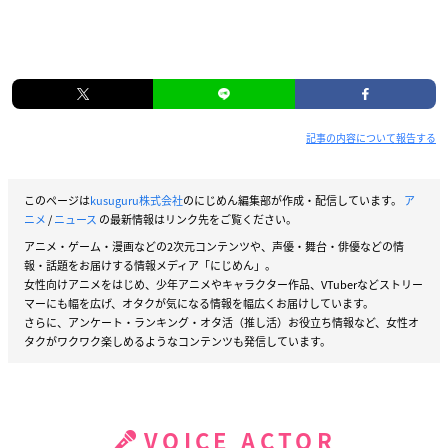
記事の内容について報告する
このページは
kusuguru株式会社
のにじめん編集部が作成・配信しています。
ア
ニメ
/
ニュース
の最新情報はリンク先をご覧ください。
アニメ・ゲーム・漫画などの2次元コンテンツや、声優・舞台・俳優などの情
報・話題をお届けする情報メディア「にじめん」。
女性向けアニメをはじめ、少年アニメやキャラクター作品、VTuberなどストリー
マーにも幅を広げ、オタクが気になる情報を幅広くお届けしています。
さらに、アンケート・ランキング・オタ活（推し活）お役立ち情報など、女性オ
タクがワクワク楽しめるようなコンテンツも発信しています。
VOICE ACTOR