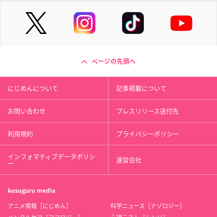
ページの先頭へ
にじめんについて
記事掲載について
お問い合わせ
プレスリリース送付先
利用規約
プライバシーポリシー
インフォマティブデータポリシ
運営会社
ー
kusuguru
media
アニメ情報［にじめん］
科学ニュース［ナゾロジー］