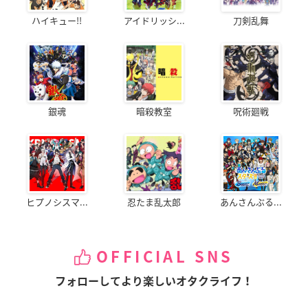
ハイキュー!!
アイドリッシ...
刀剣乱舞
銀魂
暗殺教室
呪術廻戦
ヒプノシスマ...
忍たま乱太郎
あんさんぶる...
OFFICIAL SNS
フォローしてより楽しいオタクライフ！