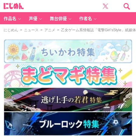
に
じ
め
ん
作品名
声優
舞台俳優
作者名
にじめん
>
ニュース
>
アニメ
> 乙女ゲーム系情報誌「電撃Girl’sStyle