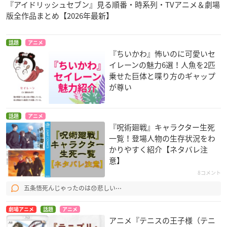
『アイドリッシュセブン』見る順番・時系列・TVアニメ＆劇場
版全作品まとめ【2026年最新】
話題
アニメ
『ちいかわ』怖いのに可愛いセ
イレーンの魅力6選！人魚を2匹
乗せた巨体と喋り方のギャップ
が尊い
話題
アニメ
『呪術廻戦』キャラクター生死
一覧！登場人物の生存状況をわ
かりやすく紹介【ネタバレ注
意】
8コメント
五条悟死んじゃったのは😞悲しい⋯
劇場アニメ
話題
アニメ
アニメ『テニスの王子様（テニ