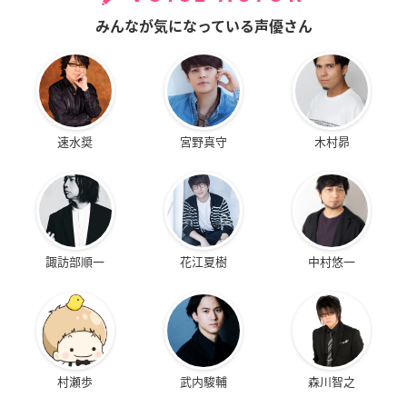
みんなが気になっている声優さん
速水奨
宮野真守
木村昴
諏訪部順一
花江夏樹
中村悠一
村瀬歩
武内駿輔
森川智之