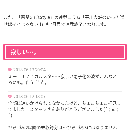
また、「電撃Girl’sStyle」の連載コラム「平川大輔のいっそ試
せばイイじゃない!!」も7月号で連載終了となります。
寂しい…。
2018.06.12 20:04
えー！！？？ガルスタ……寂しい電子化の波がこんなとこ
ろにも｡ﾟ(ﾟ´ω`ﾟ)ﾟ｡
2018.06.12 18:07
全部は追いかけられてなかったけど、ちょこちょこ拝見し
てました…スタッフさんありがとうございました(´；ω；
`)
ひらづめ2以降の未収録分は…ひらづめ3にはなりません