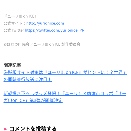
『ユーリ!!! on ICE』
公式サイト：
http://yurionice.com
公式Twitter
https://twitter.com/yurionice_PR
©はせつ町民会／ユーリ!!! on ICE 製作委員会
関連記事
海賊版サイト対策は『ユーリ!!! on ICE』がヒントに！？世界で
の同時並行放送に注目！
新規描き下ろしグッズ登場！『ユーリ』ｘ唐津市コラボ「サー
ガ!!!on ICE」第3弾が開催決定
コメントを投稿する