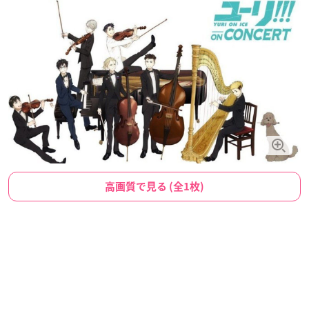
高画質で見る (全1枚)