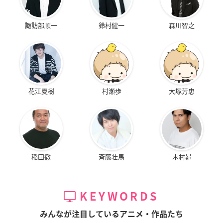
諏訪部順一
鈴村健一
森川智之
花江夏樹
村瀬歩
大塚芳忠
稲田徹
斉藤壮馬
木村昴
KEYWORDS
みんなが注目しているアニメ・作品たち