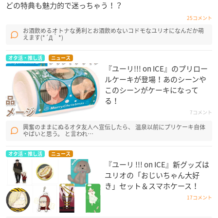
どの特典も魅力的で迷っちゃう！？
25コメント
お酒飲めるオトナな勇利とお酒飲めないコドモなユリオになんだか萌
えます(*´Д｀*)
オタ活・推し活
ニュース
『ユーリ!!! on ICE』のプリロー
ルケーキが登場！あのシーンや
このシーンがケーキになって
る！
7コメント
興奮のままにぬるオタ友人へ宣伝したら、 温泉以前にプリケーキ自体
やばいと思う。 と言われ…
オタ活・推し活
ニュース
『ユーリ !!! on ICE』新グッズは
ユリオの「おじいちゃん大好
き」セット＆スマホケース！
17コメント