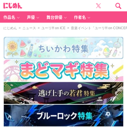
に
じ
め
ん
作品名
声優
舞台俳優
作者名
にじめん
>
ニュース
>
ユーリ!!! on ICE
> 音楽イベント「ユーリ!!! on CO