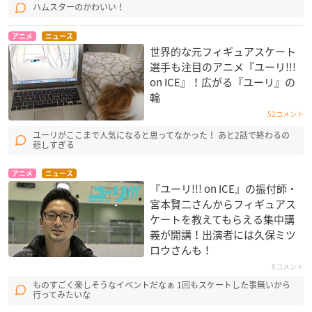
ハムスターのかわいい！
アニメ
ニュース
世界的な元フィギュアスケート
選手も注目のアニメ『ユーリ!!!
on ICE』！広がる『ユーリ』の
輪
52コメント
ユーリがここまで人気になると思ってなかった！ あと2話で終わるの
悲しすぎる
アニメ
ニュース
『ユーリ!!! on ICE』の振付師・
宮本賢二さんからフィギュアス
ケートを教えてもらえる集中講
義が開講！出演者には久保ミツ
ロウさんも！
8コメント
ものすごく楽しそうなイベントだなぁ 1回もスケートした事無いから
行ってみたいな