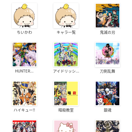
ちいかわ
キャラ一覧
鬼滅の刃
HUNTER...
アイドリッシ...
刀剣乱舞
ハイキュー!!
暗殺教室
銀魂