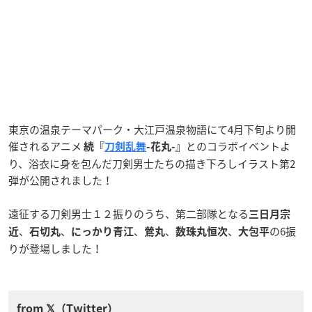
東京の温泉テーマパーク・大江戸温泉物語にて4月下旬より開
催されるアニメ
とのコラボイベントよ
続『
刀剣乱舞
-花丸-』
り、浴衣に身を包んだ刀剣男士たちの描き下ろしイラスト第2
弾が公開されました！
遠征する刀剣男士１２振りのうち、第二部隊となる
三日月宗
、
、
、
、
、
の6振
近
石切丸
にっかり青江
鶯丸
数珠丸恒次
大包平
りが登場しました！