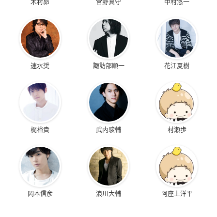
木村昴
宮野真守
中村悠一
速水奨
諏訪部順一
花江夏樹
梶裕貴
武内駿輔
村瀬歩
岡本信彦
浪川大輔
阿座上洋平