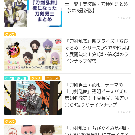
士一覧｜実装順・刀種別まとめ
【2025最新版】
2コメント
グッズ
『刀剣乱舞』新プライズ「ちび
ぐるみ」シリーズが2026年2月よ
り展開決定！第1弾〜第3弾のラ
インナップ解禁
オタ活・推し活
グッズ
ニュース
「刀剣男士 x 花札」テーマの
『刀剣乱舞』透明ピースパズル
第14弾発売！小豆長光、物吉貞
宗ら4振りがラインナップ
1コメント
グッズ
『刀剣乱舞』ちびぐるみ第4弾・
第5弾が2026年8月にプライズと