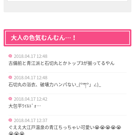
大人の色気むんむん…！
2018.04.17 12:48
古備前と青江派と石切丸とかトップ3が揃ってるやん
2018.04.17 12:48
石切丸の浴衣、破壊力ハンパない_(꒪ཀ꒪」∠)_
2018.04.17 12:42
大包平ﾜｲﾙﾄﾞｫ…
2018.04.17 12:37
ぐええ大江戸温泉の青江ちっちゃい可愛い😭😭😭😭😭
😭😭😭