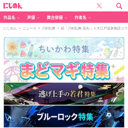
に
じ
め
ん
作品名
声優
舞台俳優
作者名
にじめん
>
ニュース
>
刀剣乱舞
> 続『刀剣乱舞-花丸-』x 大江戸温泉物語