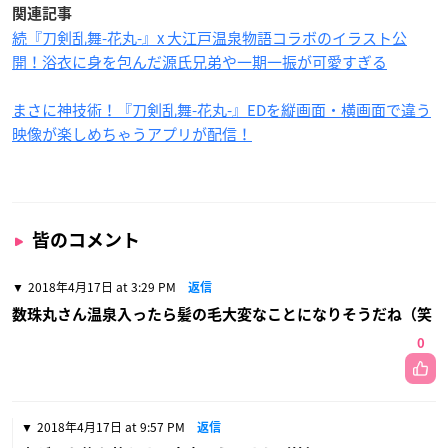
関連記事
続『刀剣乱舞-花丸-』x 大江戸温泉物語コラボのイラスト公
開！浴衣に身を包んだ源氏兄弟や一期一振が可愛すぎる
まさに神技術！『刀剣乱舞-花丸-』EDを縦画面・横画面で違う
映像が楽しめちゃうアプリが配信！
皆のコメント
2018年4月17日 at 3:29 PM
返信
数珠丸さん温泉入ったら髪の毛大変なことになりそうだね（笑
0
2018年4月17日 at 9:57 PM
返信