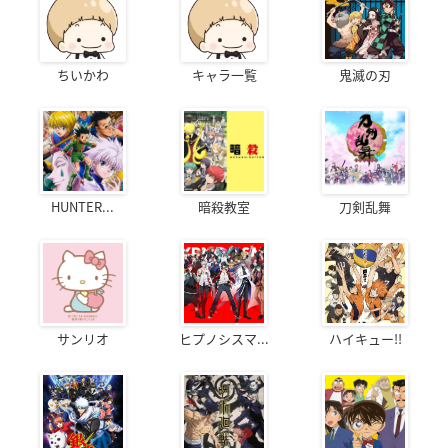
ちいかわ
キャラ一覧
鬼滅の刃
HUNTER...
暗殺教室
刀剣乱舞
サンリオ
ヒプノシスマ...
ハイキュー!!