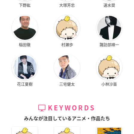
下野紘
大塚芳忠
速水奨
稲田徹
村瀬歩
諏訪部順一
花江夏樹
三宅健太
小林沙苗
KEYWORDS
みんなが注目しているアニメ・作品たち