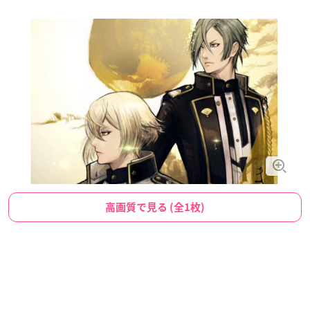
高画質で見る (全1枚)