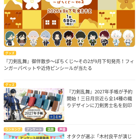
グッズ
『刀剣乱舞』御伴散歩～ぽちくじ～その2が9月下旬発売！フィ
ンガーパペットや近侍ピンシールが当たる
グッズ
『刀剣乱舞』2027年手帳が予約
開始！三日月宗近ら全14種の織
りデザインに刀剣男士名を刻印
ランキング
アンケート
話題
声優
オタクが選ぶ「木村良平が演じ