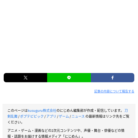
記事の内容について報告する
このページは
kusuguru株式会社
のにじめん編集部が作成・配信しています。
刀
剣乱舞
/
ポプテピピック
/
アプリ
/
ゲーム
/
ニュース
の最新情報はリンク先をご覧
ください。
アニメ・ゲーム・漫画などの2次元コンテンツや、声優・舞台・俳優などの情
報・話題をお届けする情報メディア「にじめん」。