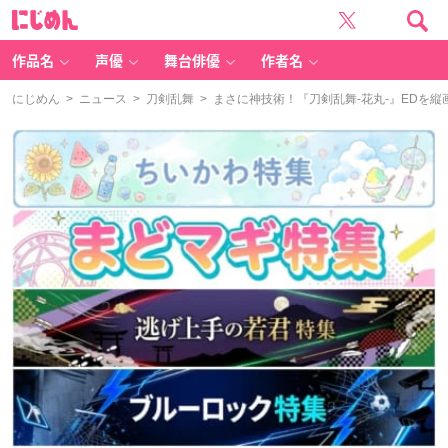
に
じ
め
ん
作品名
声優
舞台俳優
作者名
にじめん
>
ニュース
>
刀剣乱舞
> まさに神技術！『刀剣乱舞-花丸-』EDを