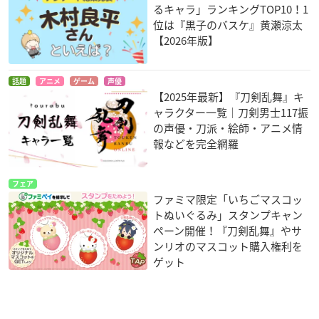
るキャラ」ランキングTOP10！1
位は『黒子のバスケ』黄瀬涼太
【2026年版】
話題
アニメ
ゲーム
声優
【2025年最新】『刀剣乱舞』キ
ャラクター一覧｜刀剣男士117振
の声優・刀派・絵師・アニメ情
報などを完全網羅
フェア
ファミマ限定「いちごマスコッ
トぬいぐるみ」スタンプキャン
ペーン開催！『刀剣乱舞』やサ
ンリオのマスコット購入権利を
ゲット