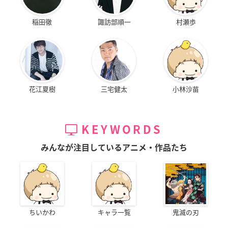
稲田徹
諏訪部順一
村瀬歩
花江夏樹
三宅健太
小林沙苗
KEYWORDS
みんなが注目しているアニメ・作品たち
ちいかわ
キャラ一覧
鬼滅の刃