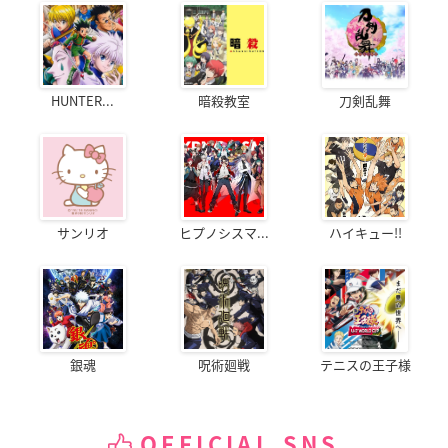
HUNTER...
暗殺教室
刀剣乱舞
サンリオ
ヒプノシスマ...
ハイキュー!!
銀魂
呪術廻戦
テニスの王子様
OFFICIAL SNS