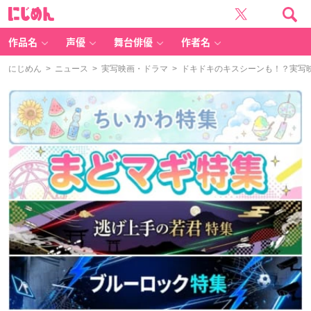
に
じ
め
ん
作品名
声優
舞台俳優
作者名
にじめん
>
ニュース
>
実写映画・ドラマ
> ドキドキのキスシーンも！？実写