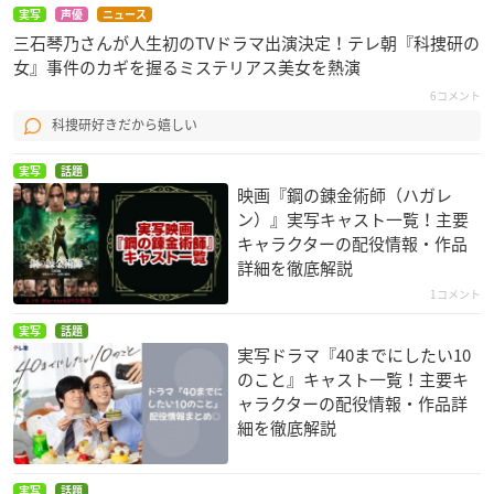
実写
声優
ニュース
三石琴乃さんが人生初のTVドラマ出演決定！テレ朝『科捜研の
女』事件のカギを握るミステリアス美女を熱演
6コメント
科捜研好きだから嬉しい
実写
話題
映画『鋼の錬金術師（ハガレ
ン）』実写キャスト一覧！主要
キャラクターの配役情報・作品
詳細を徹底解説
1コメント
実写
話題
実写ドラマ『40までにしたい10
のこと』キャスト一覧！主要キ
ャラクターの配役情報・作品詳
細を徹底解説
実写
話題