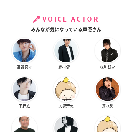
VOICE ACTOR
みんなが気になっている声優さん
宮野真守
鈴村健一
森川智之
下野紘
大塚芳忠
速水奨