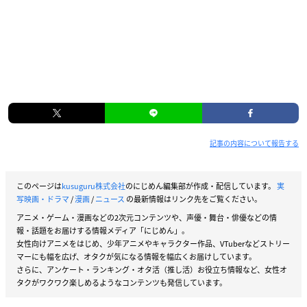
記事の内容について報告する
このページは
kusuguru株式会社
のにじめん編集部が作成・配信しています。
実
写映画・ドラマ
/
漫画
/
ニュース
の最新情報はリンク先をご覧ください。
アニメ・ゲーム・漫画などの2次元コンテンツや、声優・舞台・俳優などの情
報・話題をお届けする情報メディア「にじめん」。
女性向けアニメをはじめ、少年アニメやキャラクター作品、VTuberなどストリー
マーにも幅を広げ、オタクが気になる情報を幅広くお届けしています。
さらに、アンケート・ランキング・オタ活（推し活）お役立ち情報など、女性オ
タクがワクワク楽しめるようなコンテンツも発信しています。