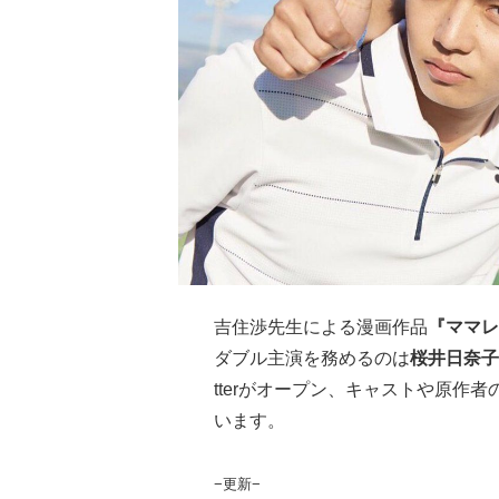
吉住渉先生による漫画作品
『
ママレ
ダブル主演を務めるのは
桜井日奈子
tterがオープン、キャストや原作
います。
−更新−