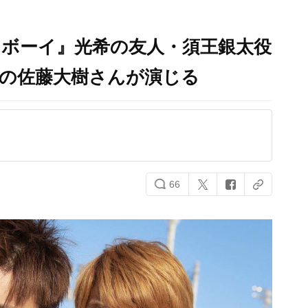
ボーイ​』光希の友人・須王銀太役
バーの佐藤大樹さんが演じる
66