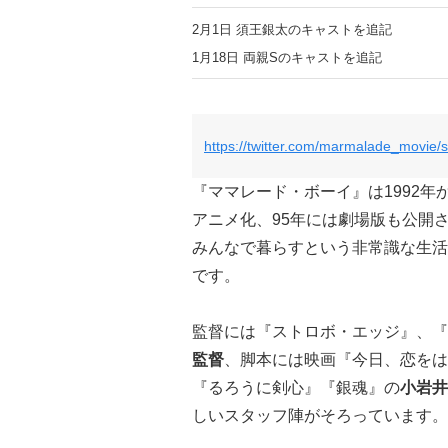
2月1日 須王銀太のキャストを追記
1月18日 両親Sのキャストを追記
https://twitter.com/marmalade_movie
『ママレード・ボーイ』は1992年
アニメ化、95年には劇場版も公開
みんなで暮らすという非常識な生活
です。
監督には『ストロボ・エッジ』、『
監督
、脚本には映画『今日、恋をは
『るろうに剣心』『銀魂』の
小岩井
しいスタッフ陣がそろっています。