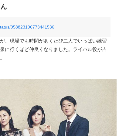
さん
/status/958823196773441536
が、現場でも時間があくたび二人でいっぱい練習
泉に行くほど仲良くなりました。ライバル役が吉
。