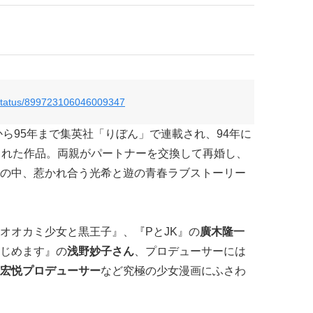
/status/899723106046009347
から95年まで集英社「りぼん」で連載され、94年に
された作品。両親がパートナーを交換して再婚し、
の中、惹かれ合う光希と遊の青春ラブストーリー
オオカミ少女と黒王子』、『PとJK』の
廣木隆一
じめます』の
浅野妙子さん
、プロデューサーには
宏悦プロデューサー
など究極の少女漫画にふさわ