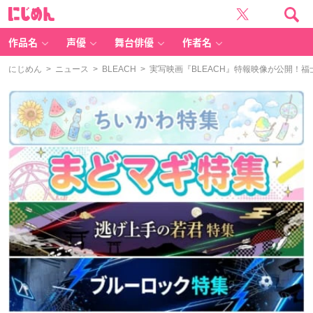
に
じ
め
ん
作品名
声優
舞台俳優
作者名
にじめん
>
ニュース
>
BLEACH
> 実写映画『BLEACH』特報映像が公開！