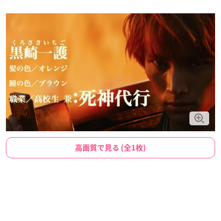
高画質で見る (全1枚)