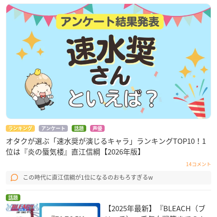
ランキング
アンケート
話題
声優
オタクが選ぶ「速水奨が演じるキャラ」ランキングTOP10！1
位は『炎の蜃気楼』直江信綱【2026年版】
14コメント
この時代に直江信綱が1位になるのおもろすぎるw
話題
【2025年最新】『BLEACH（ブ