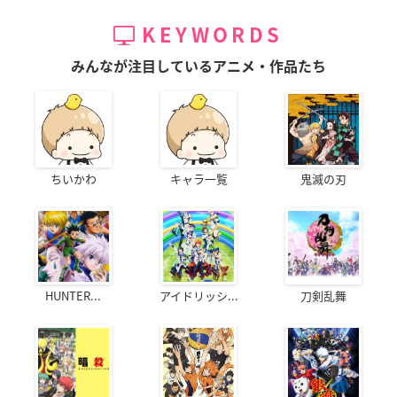
KEYWORDS
みんなが注目しているアニメ・作品たち
ちいかわ
キャラ一覧
鬼滅の刃
HUNTER...
アイドリッシ...
刀剣乱舞