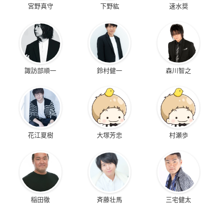
宮野真守
下野紘
速水奨
諏訪部順一
鈴村健一
森川智之
花江夏樹
大塚芳忠
村瀬歩
稲田徹
斉藤壮馬
三宅健太