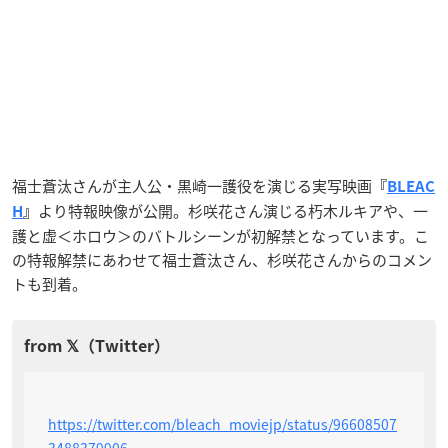
福士蒼汰さんが主人公・黒崎一護役を演じる実写映画
『
BLEAC
より特報映像が公開。杉咲花さん演じる朽木ルキアや、一
H
』
護と虚＜ホロウ＞のバトルシーンが初解禁となっています。こ
の特報解禁にあわせて福士蒼汰さん、杉咲花さんからのコメン
トも到着。
https://twitter.com/bleach_moviejp/status/96608507
3488379906