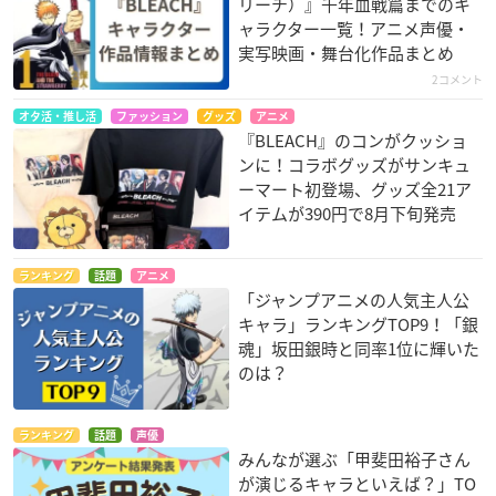
リーチ）』千年血戦篇までのキ
ャラクター一覧！アニメ声優・
実写映画・舞台化作品まとめ
2コメント
オタ活・推し活
ファッション
グッズ
アニメ
『BLEACH』のコンがクッショ
ンに！コラボグッズがサンキュ
ーマート初登場、グッズ全21ア
イテムが390円で8月下旬発売
ランキング
話題
アニメ
「ジャンプアニメの人気主人公
キャラ」ランキングTOP9！「銀
魂」坂田銀時と同率1位に輝いた
のは？
ランキング
話題
声優
みんなが選ぶ「甲斐田裕子さん
が演じるキャラといえば？」TO