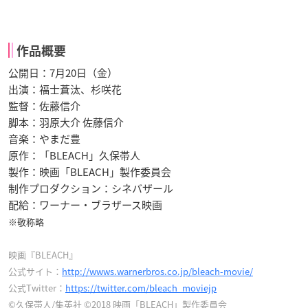
作品概要
公開日：7月20日（金）
出演：福士蒼汰、杉咲花
監督：佐藤信介
脚本：羽原大介 佐藤信介
音楽：やまだ豊
原作：「BLEACH」久保帯人
製作：映画「BLEACH」製作委員会
制作プロダクション：シネバザール
配給：ワーナー・ブラザース映画
※敬称略
映画『BLEACH』
公式サイト：
http://wwws.warnerbros.co.jp/bleach-movie/
公式Twitter：
https://twitter.com/bleach_moviejp
©久保帯人/集英社 ©2018 映画「BLEACH」製作委員会