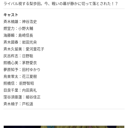
ライバル視する梨歩田。今、戦いの幕が静かに切って落とされた！？
キャスト
斉木楠雄：神谷浩史
燃堂力：小野大輔
海藤瞬：島崎信長
斉木國春：岩田光央
斉木久留美：愛河里花子
灰呂杵志：日野聡
照橋心美：茅野愛衣
夢原知予：田村ゆかり
鳥束零太：花江夏樹
照橋信： 前野智昭
目良千里：内田真礼
窪谷須亜蓮：細谷佳正
斉木楠子：戸松遥