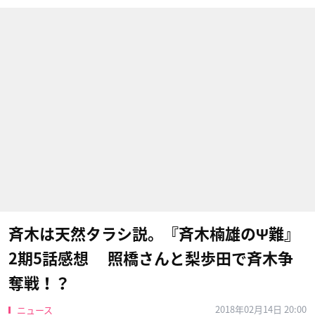
斉木は天然タラシ説。『斉木楠雄のΨ難』
2期5話感想 照橋さんと梨歩田で斉木争
奪戦！？
2018年02月14日 20:00
ニュース