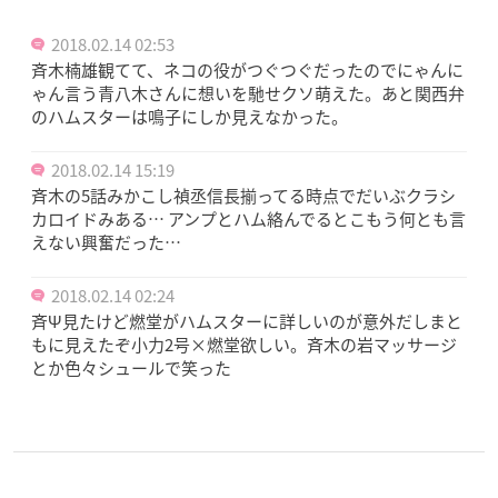
2018.02.14 02:53
斉木楠雄観てて、ネコの役がつぐつぐだったのでにゃんに
ゃん言う青八木さんに想いを馳せクソ萌えた。あと関西弁
のハムスターは鳴子にしか見えなかった。
2018.02.14 15:19
斉木の5話みかこし禎丞信長揃ってる時点でだいぶクラシ
カロイドみある… アンプとハム絡んでるとこもう何とも言
えない興奮だった…
2018.02.14 02:24
斉Ψ見たけど燃堂がハムスターに詳しいのが意外だしまと
もに見えたぞ小力2号×燃堂欲しい。斉木の岩マッサージ
とか色々シュールで笑った