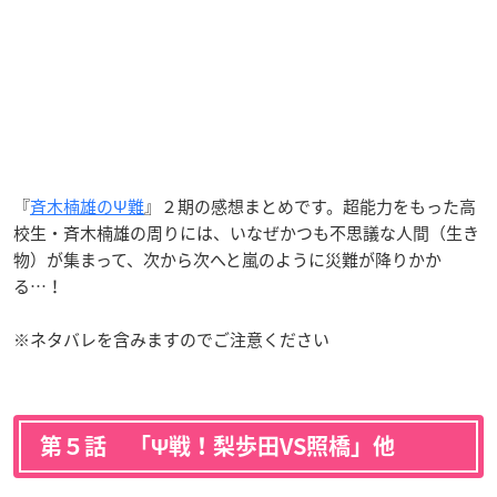
『
斉木楠雄のΨ難
』２期の感想まとめです。超能力をもった高
校生・斉木楠雄の周りには、いなぜかつも不思議な人間（生き
物）が集まって、次から次へと嵐のように災難が降りかか
る…！
※ネタバレを含みますのでご注意ください
第５話 「Ψ戦！梨歩田VS照橋」他