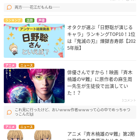
両方……花江だもんね……
ランキング
話題
声優
オタクが選ぶ「日野聡が演じる
キャラ」ランキングTOP10！1位
は『鬼滅の刃』煉󠄁獄杏寿郎【202
5年版】
アニメ
ニュース
俳優さんですから！映画『斉木
楠雄のΨ難』に原作者の麻生周
一先生が生徒役で出演してい
た！？
3コメント
これ見に行ったけど、おいｗｗｗ作者ｗｗｗって心の中でめっちゃつ
っこんだ🙌
アニメ
ニュース
アニメ『斉木楠雄のΨ難』第2期