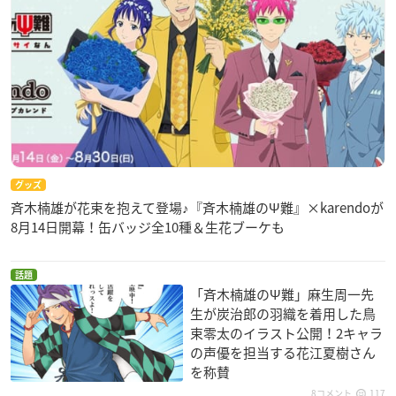
グッズ
斉木楠雄が花束を抱えて登場♪『斉木楠雄のΨ難』×karendoが
8月14日開幕！缶バッジ全10種＆生花ブーケも
話題
「斉木楠雄のΨ難」麻生周一先
生が炭治郎の羽織を着用した鳥
束零太のイラスト公開！2キャラ
の声優を担当する花江夏樹さん
を称賛
8コメント
117