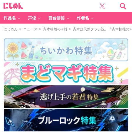
に
じ
め
ん
作品名
声優
舞台俳優
作者名
にじめん
>
ニュース
>
斉木楠雄のΨ難
> 斉木は天然タラシ説。『斉木楠雄の