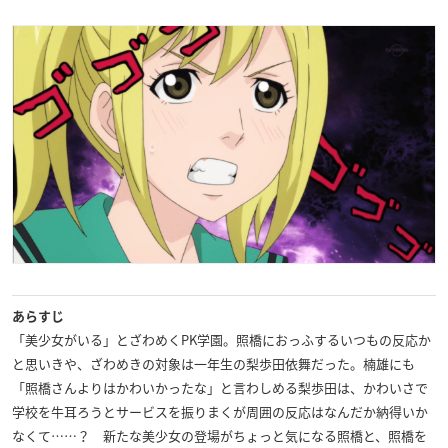
あらすじ
「美少女がいる」とざわめくPK学園。照橋におっふするいつもの反応か
と思いきや、ざわめきの対象は一年生の梨歩田依舞だった。楠雄にも
「照橋さんよりはかわいかったな」と言わしめる梨歩田は、かわいさで
学校を牛耳ろうとサービスを振りまくが周囲の反応はなんだか納得いか
なくて……？ 新たな美少女の登場がちょっと気になる照橋と、照橋を