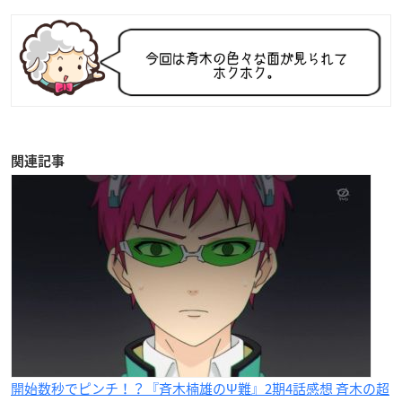
関連記事
開始数秒でピンチ！？『斉木楠雄のΨ難』2期4話感想 斉木の超