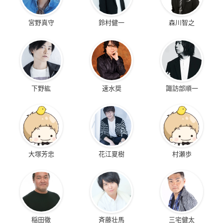
宮野真守
鈴村健一
森川智之
下野紘
速水奨
諏訪部順一
大塚芳忠
花江夏樹
村瀬歩
稲田徹
斉藤壮馬
三宅健太