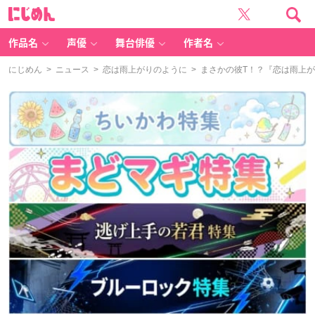
に
じ
め
ん
作品名
声優
舞台俳優
作者名
にじめん
>
ニュース
>
恋は雨上がりのように
> まさかの彼T！？『恋は雨上