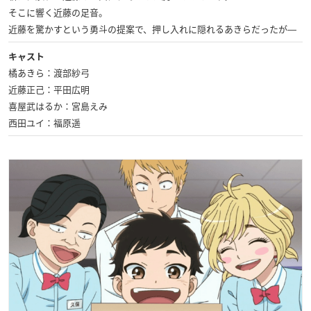
そこに響く近藤の足音。
近藤を驚かすという勇斗の提案で、押し入れに隠れるあきらだったが―
キャスト
橘あきら：渡部紗弓
近藤正己：平田広明
喜屋武はるか：宮島えみ
西田ユイ：福原遥