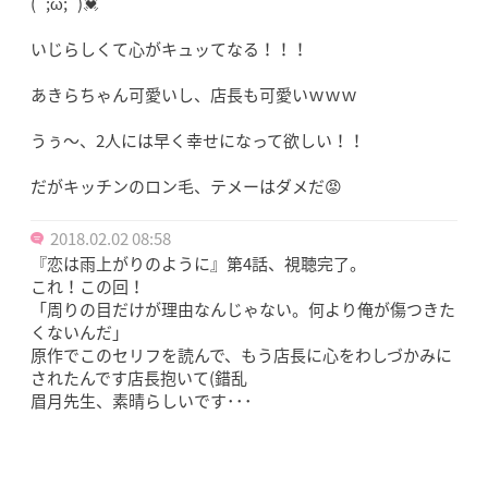
(´;ω;`)💓
いじらしくて心がキュッてなる！！！
あきらちゃん可愛いし、店長も可愛いｗｗｗ
うぅ〜、2人には早く幸せになって欲しい！！
だがキッチンのロン毛、テメーはダメだ😡
2018.02.02 08:58
『恋は雨上がりのように』第4話、視聴完了。
これ！この回！
「周りの目だけが理由なんじゃない。何より俺が傷つきた
くないんだ」
原作でこのセリフを読んで、もう店長に心をわしづかみに
されたんです店長抱いて(錯乱
眉月先生、素晴らしいです･･･