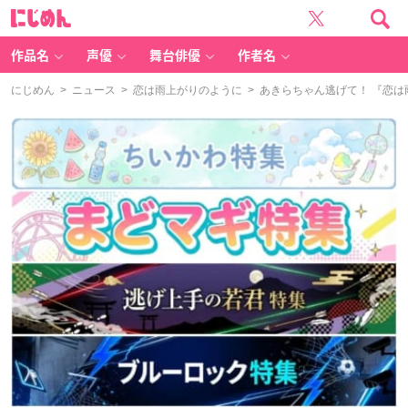
に
じ
め
ん
作品名
声優
舞台俳優
作者名
にじめん
>
ニュース
>
恋は雨上がりのように
> あきらちゃん逃げて！ 『恋