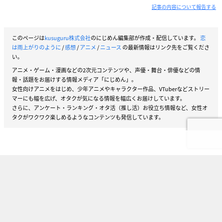
記事の内容について報告する
このページは
kusuguru株式会社
のにじめん編集部が作成・配信しています。
恋
は雨上がりのように
/
感想
/
アニメ
/
ニュース
の最新情報はリンク先をご覧くださ
い。
アニメ・ゲーム・漫画などの2次元コンテンツや、声優・舞台・俳優などの情
報・話題をお届けする情報メディア「にじめん」。
女性向けアニメをはじめ、少年アニメやキャラクター作品、VTuberなどストリー
マーにも幅を広げ、オタクが気になる情報を幅広くお届けしています。
さらに、アンケート・ランキング・オタ活（推し活）お役立ち情報など、女性オ
タクがワクワク楽しめるようなコンテンツも発信しています。
VOICE ACTOR
みんなが気になっている声優さん