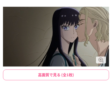
高画質で見る (全1枚)