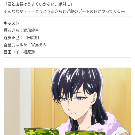
「君と店長はうまくいかない、絶対に」
そんななか・・・とうとうあきらと近藤のデートの日がやってくる―
キャスト
橘あきら：渡部紗弓
近藤正己：平田広明
喜屋武はるか：宮島えみ
西田ユイ：福原遥