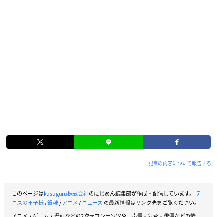
記事の内容について報告する
このページは
kusuguru株式会社
のにじめん編集部が作成・配信しています。
テ
ニスの王子様
/
銀魂
/
アニメ
/
ニュース
の最新情報はリンク先をご覧ください。
アニメ・ゲーム・漫画などの2次元コンテンツや、声優・舞台・俳優などの情