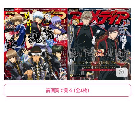
高画質で見る (全1枚)