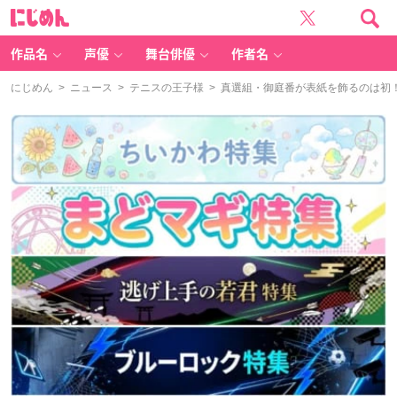
に
じ
め
ん
作品名
声優
舞台俳優
作者名
にじめん
>
ニュース
>
テニスの王子様
> 真選組・御庭番が表紙を飾るのは初