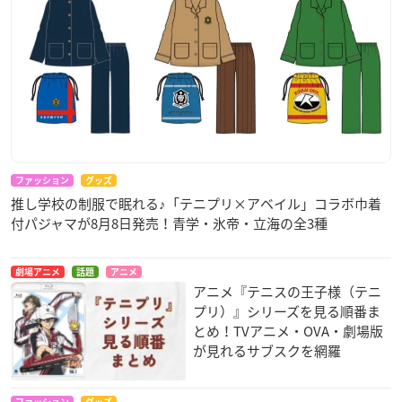
ファッション
グッズ
推し学校の制服で眠れる♪「テニプリ×アベイル」コラボ巾着
付パジャマが8月8日発売！青学・氷帝・立海の全3種
劇場アニメ
話題
アニメ
アニメ『テニスの王子様（テニ
プリ）』シリーズを見る順番ま
とめ！TVアニメ・OVA・劇場版
が見れるサブスクを網羅
ファッション
グッズ