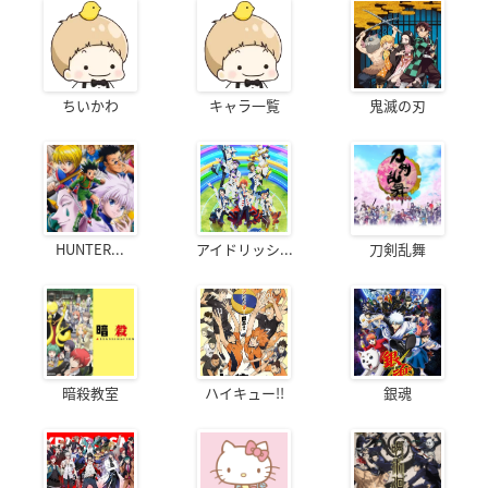
ちいかわ
キャラ一覧
鬼滅の刃
HUNTER...
アイドリッシ...
刀剣乱舞
暗殺教室
ハイキュー!!
銀魂