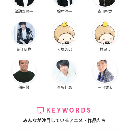
諏訪部順一
鈴村健一
森川智之
花江夏樹
大塚芳忠
村瀬歩
稲田徹
斉藤壮馬
三宅健太
KEYWORDS
みんなが注目しているアニメ・作品たち