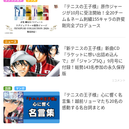
『テニスの王子様』原作ジャー
ジが10月に受注開始！全20チー
ム＆ネーム刺繍155キャラの許斐
剛完全プロデュース
ニュース
『新テニスの王子様』新曲CD
『ラケットに想い出詰め込ん
で』が「ジャンプSQ.」9月号に
付録！総勢143名参加の永久保存
版
1コメント
話題
マンガ
『テニスの王子様』心に響く名
言集！越前リョーマたち20名の
感動する名台詞まとめ