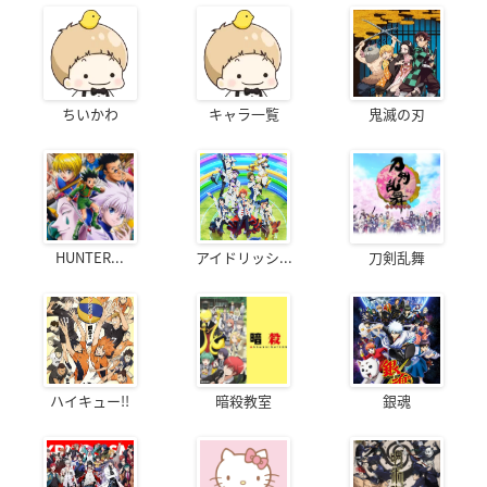
ちいかわ
キャラ一覧
鬼滅の刃
HUNTER...
アイドリッシ...
刀剣乱舞
ハイキュー!!
暗殺教室
銀魂