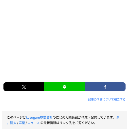
記事の内容について報告する
このページは
kusuguru株式会社
のにじめん編集部が作成・配信しています。
蒼
井翔太
/
声優
/
ニュース
の最新情報はリンク先をご覧ください。