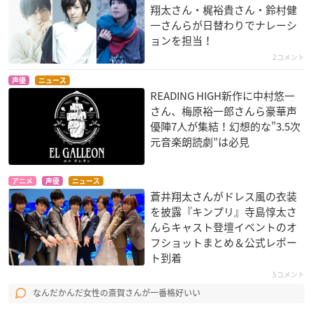
翔太さん・梶裕貴さん・鈴村健
一さんらが日替わりでナレーシ
ョンを担当！
2コメント
声優
ニュース
READING HIGH新作に中村悠一
さん、梅原裕一郎さんら豪華声
優陣7人が集結！幻想的な”3.5次
元音楽朗読劇”は必見
アニメ
声優
ニュース
蒼井翔太さんがドレス風の衣装
を披露『キンプリ』寺島惇太さ
んらキャスト登壇イベントのオ
フショットまとめ＆公式レポー
ト到着
5コメント
なんだかんだ女性の斎賀さんが一番格好いい