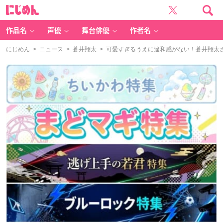
に
じ
め
ん
作品名
声優
舞台俳優
作者名
にじめん
>
ニュース
>
蒼井翔太
> 可愛すぎるうえに違和感がない！蒼井翔太