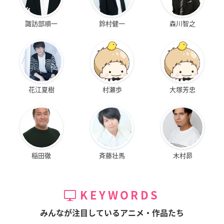
諏訪部順一
鈴村健一
森川智之
花江夏樹
村瀬歩
大塚芳忠
稲田徹
斉藤壮馬
木村昴
KEYWORDS
みんなが注目しているアニメ・作品たち