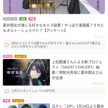
アンケート
話題
声優
蒼井翔太が演じる好きなキャラ投票！やっぱり美風藍？それと
もオルト・シュラウド？【アンケート】
6コメント
6年以上うたプリの藍ちゃんが好きです！ 藍ちゃんのおかげで塞ぎ込
んでいた時もそこから歩き…
アニメ
ニュース
上松範康さんによる新プロジェ
クト『GHOST CONCERT』始
動！明智光秀役に蒼井翔太さん
が出演
19コメント
上松さんホントしょーたん好きね
声優
ニュース
日テレ「ZIP!」1月14日より蒼井