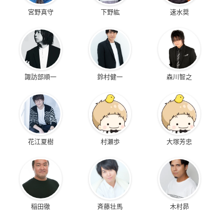
宮野真守
下野紘
速水奨
諏訪部順一
鈴村健一
森川智之
花江夏樹
村瀬歩
大塚芳忠
稲田徹
斉藤壮馬
木村昴