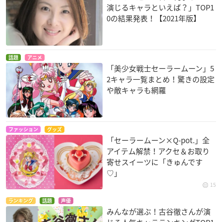
演じるキャラといえば？」TOP1
0の結果発表！【2021年版】
話題
アニメ
「美少女戦士セーラームーン」5
2キャラ一覧まとめ！驚きの設定
や敵キャラも網羅
ファッション
グッズ
「セーラームーン×Q-pot.」全
アイテム解禁！アクセ＆お取り
寄せスイーツに「きゅんです
♡」
15
ランキング
話題
声優
みんなが選ぶ！古谷徹さんが演