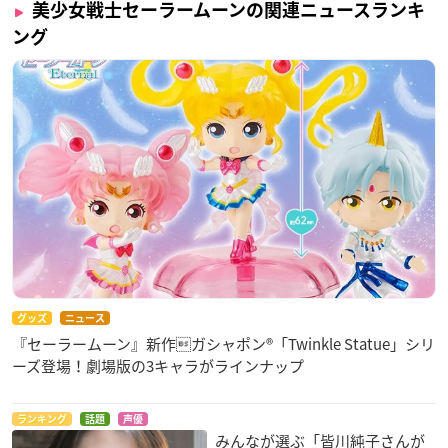
美少女戦士セーラームーンの関連ニュースランキ
ング
グッズ
ニュース
『セーラームーン』新作ガシャポン®「Twinkle Statue」シリ
ーズ登場！劇場版の3キャラがラインナップ
ランキング
話題
声優
みんなが選ぶ「皆川純子さんが