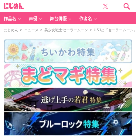
に
じ
め
ん
作品名
声優
舞台俳優
作者名
にじめん
>
ニュース
>
美少女戦士セーラームーン
> USJと『セーラームー