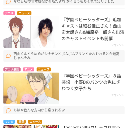
今ならA3の皆木綴役が有名だよね かく言う私もそれで知りました
アニメ
ニュース
『学園ベビーシッターズ』​追加
キャストは細谷佳正さん！西山
宏太朗​さん&梅原裕一郎​さん出演
のキャストイベントも開催
5コメント
西山くんとうめめがシナモンとポムポムプリンとたわむれるとか最高
じゃんそれ
アニメ感想
アニメ
ニュース
『学園ベビーシッターズ』８話
感想 小野Dのパンツの色にざ
わつく女子たち
3コメント
もはや色んな方向から癒されるｗ
マンガ
書籍
ニュース
【2020年12月4日】本日発売の