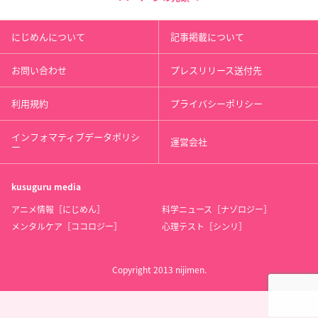
にじめんについて
記事掲載について
お問い合わせ
プレスリリース送付先
利用規約
プライバシーポリシー
インフォマティブデータポリシ
運営会社
ー
kusuguru
media
アニメ情報［にじめん］
科学ニュース［ナゾロジー］
メンタルケア［ココロジー］
心理テスト［シンリ］
Copyright 2013 nijimen.