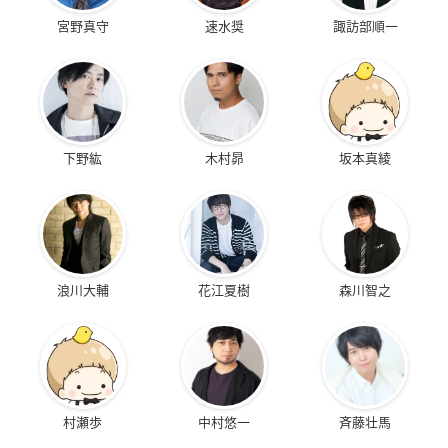
宮野真守
速水奨
諏訪部順一
下野紘
木村昴
坂本真綾
浪川大輔
花江夏樹
森川智之
村瀬歩
中村悠一
斉藤壮馬