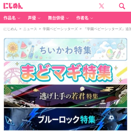
に
じ
め
ん
作品名
声優
舞台俳優
作者名
にじめん
>
ニュース
>
学園ベビーシッターズ
> 『学園ベビーシッターズ』​追