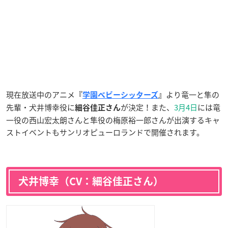
現在放送中のアニメ
より竜一と隼の
『
学園ベビーシッターズ
』
先輩・犬井博幸役に
が決定！また、
3月4日
には竜
細谷佳正さん
一役の西山宏太朗さんと隼役の梅原裕一郎さんが出演するキャ
ストイベントもサンリオピューロランドで開催されます。
犬井博幸（CV：細谷佳正さん）