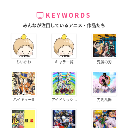
KEYWORDS
みんなが注目しているアニメ・作品たち
ちいかわ
キャラ一覧
鬼滅の刃
ハイキュー!!
アイドリッシ...
刀剣乱舞