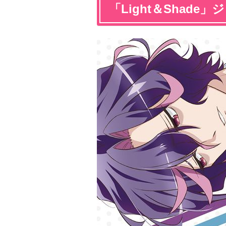
「Light＆Shade