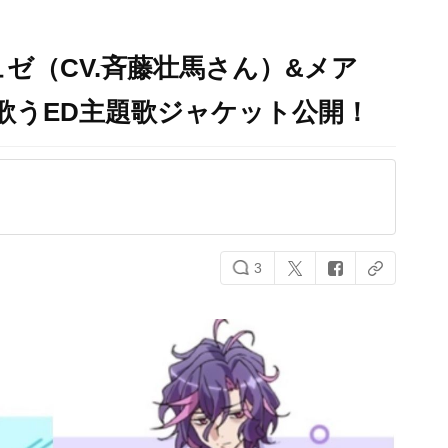
゙（CV.斉藤壮馬さん）&メア
が歌うED主題歌ジャケット公開！
3