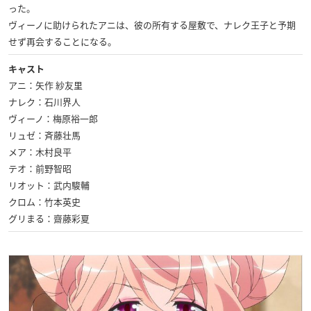
った。
ヴィーノに助けられたアニは、彼の所有する屋敷で、ナレク王子と予期
せず再会することになる。
キャスト
アニ：矢作 紗友里
ナレク：石川界人
ヴィーノ：梅原裕一郎
リュゼ：斉藤壮馬
メア：木村良平
テオ：前野智昭
リオット：武内駿輔
クロム：竹本英史
グリまる：齋藤彩夏