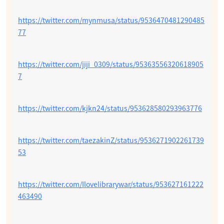
https://twitter.com/mynmusa/status/9536470481290485
77
https://twitter.com/jiji_0309/status/95363556320618905
7
https://twitter.com/kjkn24/status/953628580293963776
https://twitter.com/taezakinZ/status/9536271902261739
53
https://twitter.com/Ilovelibrarywar/status/953627161222
463490