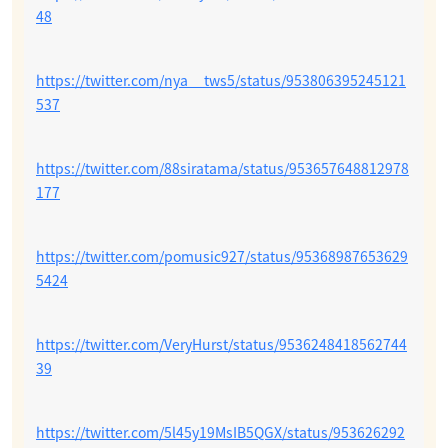
48
https://twitter.com/nya__tws5/status/953806395245121
537
https://twitter.com/88siratama/status/953657648812978
177
https://twitter.com/pomusic927/status/95368987653629
5424
https://twitter.com/VeryHurst/status/9536248418562744
39
https://twitter.com/5l45y19MsIB5QGX/status/953626292