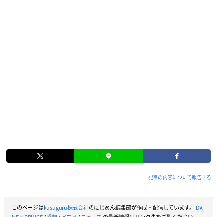
記事の内容について報告する
このページは
kusuguru株式会社
のにじめん編集部が作成・配信しています。
DA
ME×PRINCE
/
感想
/
アニメ
/
ニュース
の最新情報はリンク先をご覧ください。