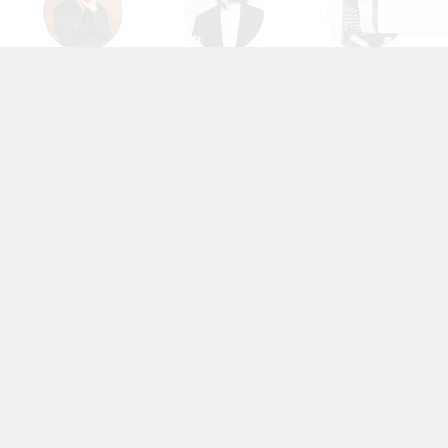
速水奨
諏訪部順一
花江夏樹
武内駿輔
梶裕貴
村瀬歩
阿座上洋平
岡本信彦
浪川大輔
KEYWORDS
みんなが注目しているアニメ・作品たち