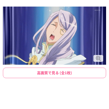
高画質で見る (全1枚)