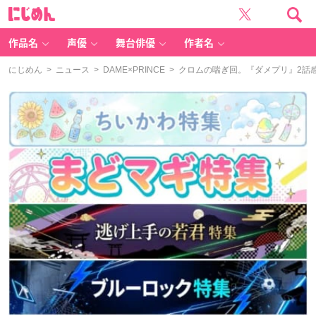
に
じ
め
ん
作品名
声優
舞台俳優
作者名
にじめん
>
ニュース
>
DAME×PRINCE
> クロムの喘ぎ回。『ダメプリ』2話