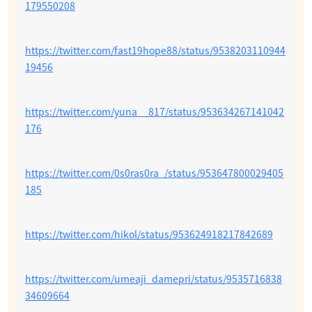
179550208
https://twitter.com/fast19hope88/status/9538203110944
19456
https://twitter.com/yuna__817/status/953634267141042
176
https://twitter.com/0s0ras0ra_/status/953647800029405
185
https://twitter.com/hikol/status/953624918217842689
https://twitter.com/umeaji_damepri/status/9535716838
34609664