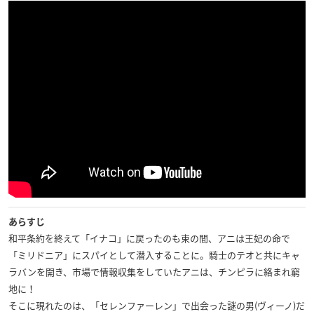
あらすじ
和平条約を終えて「イナコ」に戻ったのも束の間、アニは王妃の命で
「ミリドニア」にスパイとして潜入することに。騎士のテオと共にキャ
ラバンを開き、市場で情報収集をしていたアニは、チンピラに絡まれ窮
地に！
そこに現れたのは、「セレンファーレン」で出会った謎の男(ヴィーノ)だ